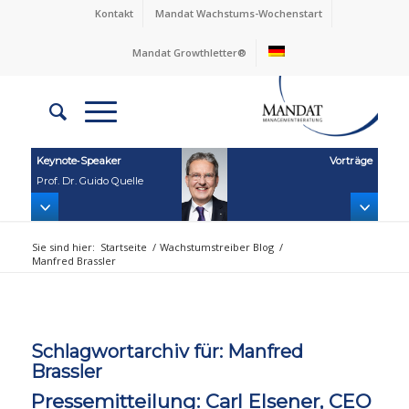
Kontakt
Mandat Wachstums-Wochenstart
Mandat Growthletter®
Keynote‑Speaker
Vorträge
Prof. Dr. Guido Quelle
Sie sind hier:
Startseite
/
Wachstumstreiber Blog
/
Manfred Brassler
Schlagwortarchiv für:
Manfred
Brassler
Pressemitteilung: Carl Elsener, CEO