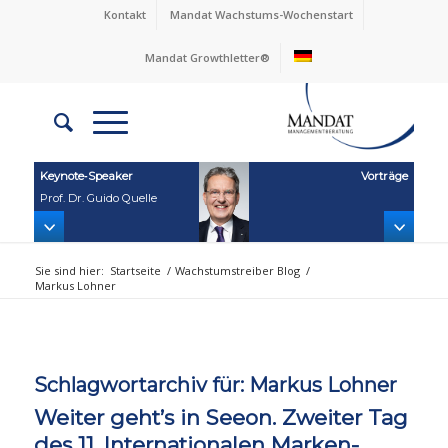
Kontakt
Mandat Wachstums-Wochenstart
Mandat Growthletter®
Keynote‑Speaker
Vorträge
Prof. Dr. Guido Quelle
Sie sind hier:
Startseite
/
Wachstumstreiber Blog
/
Markus Lohner
Schlagwortarchiv für:
Markus Lohner
Weiter geht’s in Seeon. Zweiter Tag
des 11. Internationalen Marken-