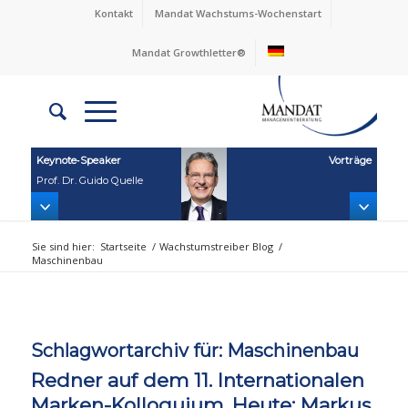
Kontakt
Mandat Wachstums-Wochenstart
Mandat Growthletter®
Keynote‑Speaker
Vorträge
Prof. Dr. Guido Quelle
Sie sind hier:
Startseite
/
Wachstumstreiber Blog
/
Maschinenbau
Schlagwortarchiv für:
Maschinenbau
Redner auf dem 11. Internationalen
Marken-Kolloquium. Heute: Markus