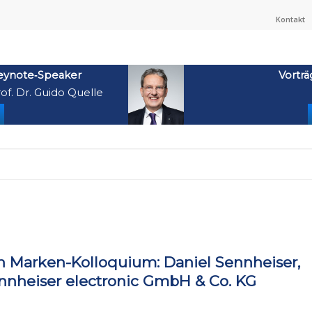
Kontakt
eynote‑Speaker
Vorträ
of. Dr. Guido Quelle
en Marken-Kolloquium: Daniel Sennheiser,
ennheiser electronic GmbH & Co. KG