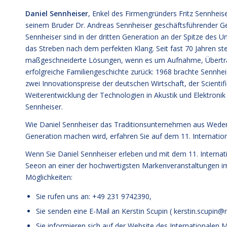
Daniel Sennheiser
, Enkel des Firmengründers Fritz Sennheis
seinem Bruder Dr. Andreas Sennheiser geschäftsführender Ge
Sennheiser sind in der dritten Generation an der Spitze des 
das Streben nach dem perfekten Klang. Seit fast 70 Jahren st
maßgeschneiderte Lösungen, wenn es um Aufnahme, Übertrag
erfolgreiche Familiengeschichte zurück: 1968 brachte Sennhei
zwei Innovationspreise der deutschen Wirtschaft, der Scien
Weiterentwicklung der Technologien in Akustik und Elektronik
Sennheiser.
Wie Daniel Sennheiser das Traditionsunternehmen aus Wedemar
Generation machen wird, erfahren Sie auf dem 11. Internati
Wenn Sie Daniel Sennheiser erleben und mit dem 11. Interna
Seeon an einer der hochwertigsten Markenveranstaltungen i
Möglichkeiten:
Sie rufen uns an: +49 231 9742390,
Sie senden eine E-Mail an Kerstin Scupin (
kerstin.scupin
Sie informieren sich auf der
Website des Internationalen 