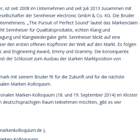
er, ist seit 2008 im Unternehmen und seit Juli 2013 zusammen mit
sellschafter der Sennheiser electronic GmbH & Co. KG. Die Brüder
Unternehmens. „The Pursuit of Perfect Sound“ lautet das Markenclaim 
eht Sennheiser für Qualitätsprodukte, echten Klang und
ung und Klangwiedergabe geht. Sennheiser blickt auf eine
ser den ersten offenen Kopfhörer der Welt auf den Markt. Es folgen
tific and Engineering Award, Emmy und Grammy. Die konsequente
 ist der Schlüssel zum Ausbau der starken Marktposition von
k mit seinem Bruder fit für die Zukunft und für die nächste
onalen Marken-Kolloquium.
tionalen Marken-Kolloquium (18. und 19. September 2014) im Kloster
m deutschsprachigen Raum teilnehmen möchten, gibt es vier
@markenkolloquium.de
),
Marken-Kolloquiums