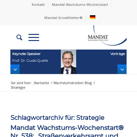
Kontakt
Mandat Wachstums-Wochenstart
Mandat Growthletter®
Keynote‑Speaker
Vorträge
Prof. Dr. Guido Quelle
Sie sind hier:
Startseite
/
Wachstumstreiber Blog
/
Strategie
Schlagwortarchiv für:
Strategie
Mandat Wachstums-Wochenstart®
Nr. 538: „Straßenverkehrsamt und