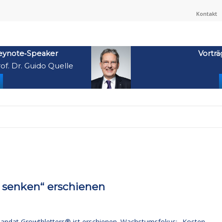
Kontakt
eynote‑Speaker
Vorträ
of. Dr. Guido Quelle
n senken“ erschienen
Mandat Growthletters® ist erschienen. Wachstumsfokus: „Kosten