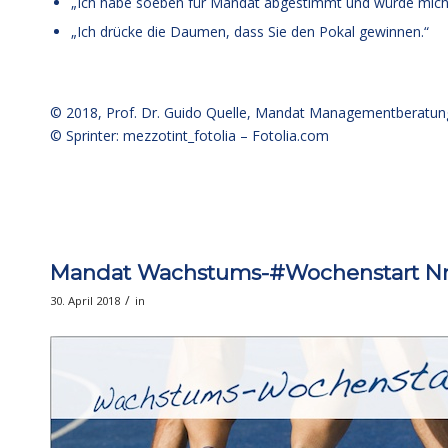
„Ich habe soeben für Mandat abgestimmt und würde mich s
„Ich drücke die Daumen, dass Sie den Pokal gewinnen.“
© 2018,
Prof. Dr. Guido Quelle
, Mandat Managementberatun
© Sprinter: mezzotint_fotolia –
Fotolia.com
Mandat Wachstums-#Wochenstart Nr. 
/
30. April 2018
in