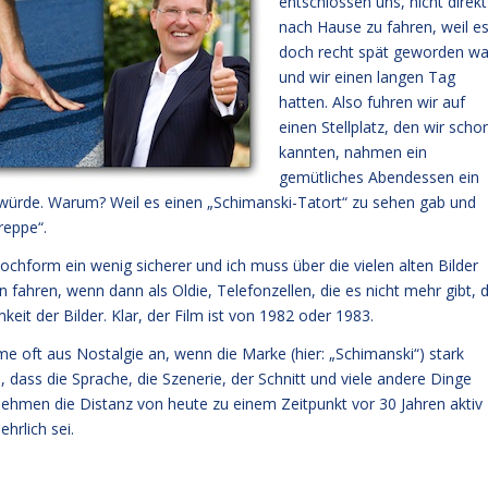
entschlossen uns, nicht direkt
nach Hause zu fahren, weil e
doch recht spät geworden wa
und wir einen langen Tag
hatten. Also fuhren wir auf
einen Stellplatz, den wir scho
kannten, nahmen ein
gemütliches Abendessen ein
würde. Warum? Weil es einen „Schimanski-Tatort“ zu sehen gab und
reppe“.
hform ein wenig sicherer und ich muss über die vielen alten Bilder
 fahren, wenn dann als Oldie, Telefonzellen, die es nicht mehr gibt, d
eit der Bilder. Klar, der Film ist von 1982 oder 1983.
me oft aus Nostalgie an, wenn die Marke (hier: „Schimanski“) stark
 dass die Sprache, die Szenerie, der Schnitt und viele andere Dinge
 nehmen die Distanz von heute zu einem Zeitpunkt vor 30 Jahren aktiv
hrlich sei.