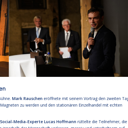
ben
Bühne.
Mark Rauschen
eröffnete mit seinem Vortrag den zweiten Ta
n Magneten zu werden und den stationären Einzelhandel mit echten
Social-Media-Experte Lucas Hoffmann
rüttelte die Teilnehmer, die