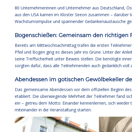
80 Unternehmerinnen und Unternehmer aus Deutschland, Öste
aus den USA kamen im Kloster Seeon zusammen – darüber lohn
Wachstumsimpulse und spannender Gedankenaustausche ge
Bogenschießen: Gemeinsam den richtigen 
Bereits am Mittwochnachmittag trafen die ersten Teilnehmer 
Pfeil und Bogen ging es dieses Jahr ins Grüne. Unter der Anl
seine Treffsicherheit unter Beweis stellen. Die benötigte inne
sorgten dafür, dass alle Teilnehmenden auch gedanklich vo
Abendessen im gotischen Gewölbekeller des
Das gemeinsame Abendessen vor dem offiziellen Beginn des Ko
etabliert. Die überwiegende Mehrheit der Teilnehmer fand si
ein – getreu dem Motto: Einander kennenlernen, sich wieder 
miteinander in die Veranstaltung starten.