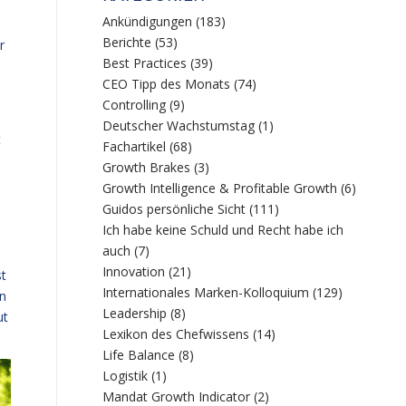
Ankündigungen
(183)
Berichte
(53)
r
Best Practices
(39)
CEO Tipp des Monats
(74)
Controlling
(9)
Deutscher Wachstumstag
(1)
t
Fachartikel
(68)
Growth Brakes
(3)
Growth Intelligence & Profitable Growth
(6)
Guidos persönliche Sicht
(111)
Ich habe keine Schuld und Recht habe ich
auch
(7)
Innovation
(21)
st
Internationales Marken-Kolloquium
(129)
on
Leadership
(8)
ut
Lexikon des Chefwissens
(14)
Life Balance
(8)
Logistik
(1)
Mandat Growth Indicator
(2)