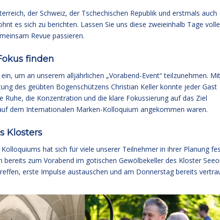
rreich, der Schweiz, der Tschechischen Republik und erstmals auch
t es sich zu berichten. Lassen Sie uns diese zweieinhalb Tage volle
meinsam Revue passieren.
Fokus finden
ein, um an unserem alljährlichen „Vorabend-Event“ teilzunehmen. Mi
eitung des geübten Bogenschützens Christian Keller konnte jeder Gast
re Ruhe, die Konzentration und die klare Fokussierung auf das Ziel
ll auf dem Internationalen Marken-Kolloquium angekommen waren.
 Klosters
lloquiums hat sich für viele unserer Teilnehmer in ihrer Planung fe
ch bereits zum Vorabend im gotischen Gewölbekeller des Kloster See
treffen, erste Impulse austauschen und am Donnerstag bereits vertra