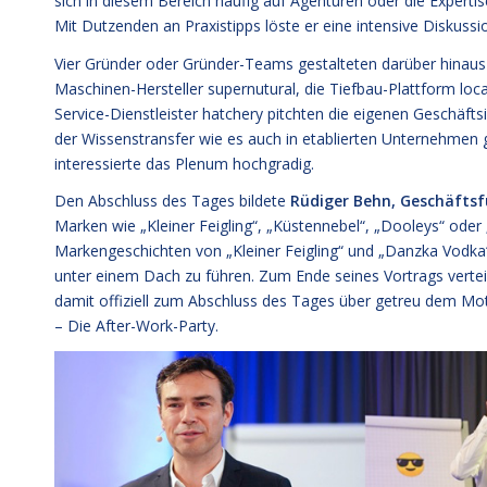
sich in diesem Bereich häufig auf Agenturen oder die Experti
Mit Dutzenden an Praxistipps löste er eine intensive Diskussi
Vier Gründer oder Gründer-Teams gestalteten darüber hinaus
Maschinen-Hersteller supernutural, die Tiefbau-Plattform loc
Service-Dienstleister hatchery pitchten die eigenen Geschäft
der Wissenstransfer wie es auch in etablierten Unternehmen 
interessierte das Plenum hochgradig.
Den Abschluss des Tages bildete
Rüdiger Behn, Geschäftsf
Marken wie „Kleiner Feigling“, „Küstennebel“, „Dooleys“ oder 
Markengeschichten von „Kleiner Feigling“ und „Danzka Vodka
unter einem Dach zu führen. Zum Ende seines Vortrags verteilt
damit offiziell zum Abschluss des Tages über getreu dem Mot
– Die After-Work-Party.