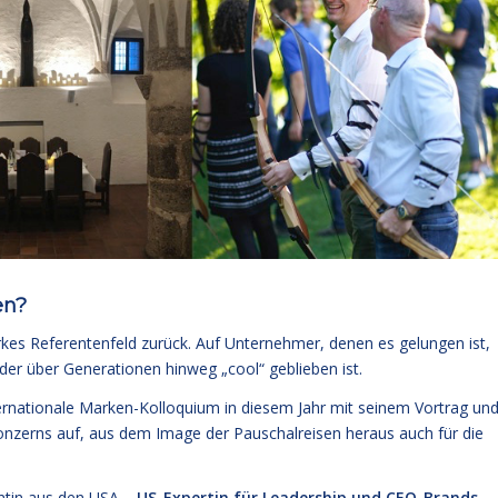
en?
arkes Referentenfeld zurück. Auf Unternehmer, denen es gelungen ist,
er über Generationen hinweg „cool“ geblieben ist.
ernationale Marken-Kolloquium in diesem Jahr mit seinem Vortrag un
onzerns auf, aus dem Image der Pauschalreisen heraus auch für die
entin aus den USA –
US-Expertin für Leadership und CEO-Brands