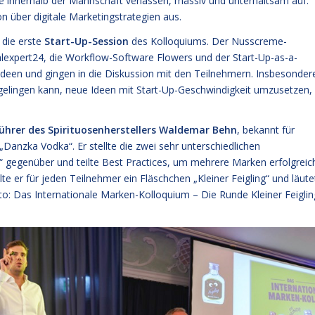
se innerhalb der Mannschaft verlassen, massiv und unterhaltsam auf.
on über digitale Marketingstrategien aus.
 die erste
Start-Up-Session
des Kolloquiums. Der Nusscreme-
alexpert24, die Workflow-Software Flowers und der Start-Up-as-a-
sideen und gingen in die Diskussion mit den Teilnehmern. Insbesonder
gelingen kann, neue Ideen mit Start-Up-Geschwindigkeit umzusetzen,
ührer des Spirituosenherstellers Waldemar Behn
, bekannt für
„Danzka Vodka“. Er stellte die zwei sehr unterschiedlichen
“ gegenüber und teilte Best Practices, um mehrere Marken erfolgreic
e er für jeden Teilnehmer ein Fläschchen „Kleiner Feigling“ und läute
o: Das Internationale Marken-Kolloquium – Die Runde Kleiner Feiglin