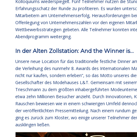
Kolloquiums wiederspiegelt. Fünf Teilnehmer nutzen die Stun
Erfahrungsschatz der Runde zu profitieren. Es wurden unters
Mitarbeitern am Unternehmenserfolg, Herausforderungen bei 
Offenlegung von Unternehmenszahlen vor den eigenen Mitarb
Wettbewerbsstrategien gebeten. Alle Teilnehmer konnten in
Abendprogramm weiterging.
In der Alten Zollstation: And the Winner is…
Unsere neue Location für das traditionelle festliche Dinner 
die Verleihung des nunmehr 8. Awards des Internationalen Ma
nicht nur kaufen, sondern erleben“, so das Motto unseres di
Gesellschafter des Modehauses L&T. Gemeinsam mit seine
Trieschmann zu dem größten inhabergeführten Modeunterneh
etwa zehn Millionen Besucher anzieht. Durch Innovationen,
Rauschen bewiesen wie in einem schwierigen Umfeld dennoch
der veröffentlichten
Pressemitteilung
. Nach einem rundum ge
ging es zurück zum Kloster, wo einige unserer Teilnehmer de
ausklingen ließen.