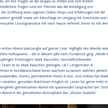
de, um ihre Fragen an die Gruppe zu stellen und vom breiten
chiedlichste Fragen rund um Themen wie die Beteiligung von
der Eröffnung eines eigenen Online-Shops und Erfahrungen mit der
eitern gestellt sowie um Ratschläge im Umgang mit Investoren und 
teressante Lösungsansätze mit nach Hause nehmen, bevor es mit de
am ersten Abend überzeugte auf ganzer Linie. Highlight des Abends war
rken-Kolloquiums – der in diesem Jahr nach Osnabrück ging. „Mode i
esjährigen Preisträgers Mark Rauschen, Geschäftsführender
m Team ist es Mark Rauschen gelungen, L&T Lengermann &
men in Norddeutschland heran wachsen zu lassen, welches jährlich
 Kundennähe, Events, permanenten Invest in Aus- und Umbau hat Mar
 rasantes, gesundes Wachstum möglich ist. Lesen Sie gerne mehr in
lungenen gemeinsamen Abend mit spannenden Gesprächen bei Tisch
n Abend in der gemütlichen Atmosphäre des „Kloster Stüberls“