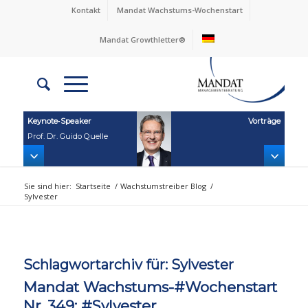
Kontakt
Mandat Wachstums-Wochenstart
Mandat Growthletter®
Keynote‑Speaker
Vorträge
Prof. Dr. Guido Quelle
Sie sind hier:
Startseite
/
Wachstumstreiber Blog
/
Sylvester
Schlagwortarchiv für:
Sylvester
Mandat Wachstums-#Wochenstart
Nr. 349: #Sylvester