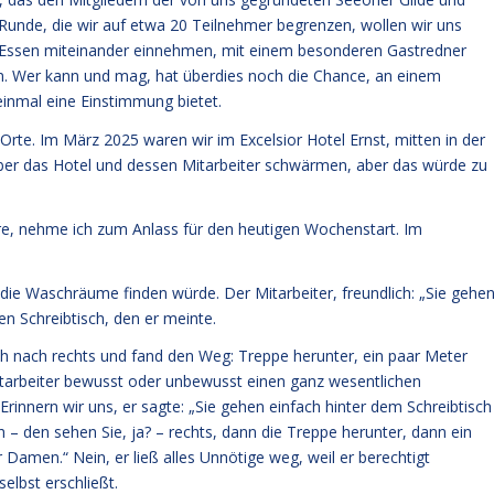
Runde, die wir auf etwa 20 Teilnehmer begrenzen, wollen wir uns
s Essen miteinander einnehmen, mit einem besonderen Gastredner
n. Wer kann und mag, hat überdies noch die Chance, an einem
nmal eine Einstimmung bietet.
te. Im März 2025 waren wir im Excelsior Hotel Ernst, mitten in der
über das Hotel und dessen Mitarbeiter schwärmen, aber das würde zu
äre, nehme ich zum Anlass für den heutigen Wochenstart. Im
h die Waschräume finden würde. Der Mitarbeiter, freundlich: „Sie gehe
en Schreibtisch, den er meinte.
ch nach rechts und fand den Weg: Treppe herunter, ein paar Meter
Mitarbeiter bewusst oder unbewusst einen ganz wesentlichen
innern wir uns, er sagte: „Sie gehen einfach hinter dem Schreibtisch
h – den sehen Sie, ja? – rechts, dann die Treppe herunter, dann ein
r Damen.“ Nein, er ließ alles Unnötige weg, weil er berechtigt
elbst erschließt.