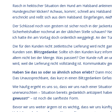
Rasch in hektischer Situation den Hund am Halsband anleine
Hundegeschirr klicken? Achwas, komm‘, schnell ans Halsband i
erschrickt und reißt sich aus dem Halsband. Eingefangen,
nic
Der Schlüssel noch von gestern ist sicher noch in der Jacke
Sicherheitshalber nochmal an der üblichen Stelle schauen? Nein
ich hatte ihn am Vortag doch ordentlich weggelegt. An der Tü
Die für den Kunden nicht zeitkritische Lieferung wird nicht ga
Kunden sein.
Blitzgedanke:
Sollte ich den Kunden kurz informi
allem nicht bei der Menge. Was passiert? Der Kunde ruft an un
wird, weil die Lieferung nicht vollständig ist. Kommunikativ ge
Haben Sie das so oder so ähnlich schon erlebt?
Dann möcht
Das Unaussprechbare, das kurz in einen Blitzgedanken Gefa
Wie häufig ergeht es uns so, dass wir uns nach einer Situatio
unerwünschten – Situation bereits gedanklich antizipiert habe
gewusst!“
– ist noch die sanfteste Form.
Bevor wir uns weiter ärgern ist es wichtig, dass wir uns kün