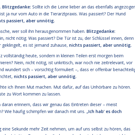
n.
Blitzgedanke:
Sollte ich die Leine lieber an das ebenfalls angezoge
st ja nur vom Auto in die Tierarztpraxis. Was passiert? Der Hund
hts passiert, aber unnötig.
ntasche, wer soll ihn herausgenommen haben.
Blitzgedanke:
, nicht nötig. Was passiert? Die Tür ist zu, der Schlüssel innen, denn
r geklingelt, es ist jemand zuhause,
nichts passiert, aber unnötig.
nz vollständig heute, sondern in kleinen Teilen erst morgen beim
eren? Nein, nicht nötig, ist unkritisch, war noch nie zeitrelevant, vor
d wundert sich – vorsichtig formuliert –, dass er offenbar benachteili
richtet,
nichts passiert, aber unnötig.
e ich Ihnen Mut machen. Mut dafür, auf das Unhörbare zu hören.
sste zu Wort kommen zu lassen.
n daran erinnern, dass wir genau das Eintreten dieser – meist
n? Wie häufig schimpfen wir danach mit uns. „
Ich hab‘ es doch
ftig eine Sekunde mehr Zeit nehmen, um auf uns selbst zu hören, das