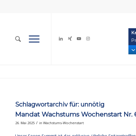
K
Pr
Schlagwortarchiv für:
unnötig
Mandat Wachstums Wochenstart Nr. 68
/
26. Mai 2025
in
Wachstums-Wochenstart
Unser Seeon Summit ist das exklusive jährliche Spitzentreffe