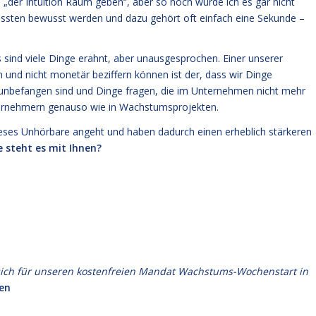
„der Intuition Raum geben“, aber so hoch würde ich es gar nicht
wussten bewusst werden und dazu gehört oft einfach eine Sekunde –
sind viele Dinge erahnt, aber unausgesprochen. Einer unserer
 und nicht monetär beziffern können ist der, dass wir Dinge
 unbefangen sind und Dinge fragen, die im Unternehmen nicht mehr
nternehmern genauso wie in Wachstumsprojekten.
dieses Unhörbare angeht und haben dadurch einen erheblich stärkeren
e steht es mit Ihnen?
ie sich für unseren kostenfreien Mandat Wachstums-Wochenstart in
en