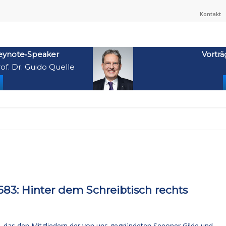
Kontakt
eynote‑Speaker
Vorträ
of. Dr. Guido Quelle
3: Hinter dem Schreibtisch rechts
n, das den Mitgliedern der von uns gegründeten Seeoner Gilde und