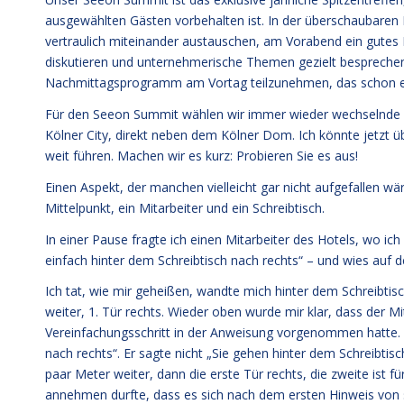
ausgewählten Gästen vorbehalten ist. In der überschaubaren 
vertraulich miteinander austauschen, am Vorabend ein gute
diskutieren und unternehmerische Themen gezielt bespreche
Nachmittagsprogramm am Vortag teilzunehmen, das schon ei
Für den Seeon Summit wählen wir immer wieder wechselnde Or
Kölner City, direkt neben dem Kölner Dom. Ich könnte jetzt 
weit führen. Machen wir es kurz: Probieren Sie es aus!
Einen Aspekt, der manchen vielleicht gar nicht aufgefallen w
Mittelpunkt, ein Mitarbeiter und ein Schreibtisch.
In einer Pause fragte ich einen Mitarbeiter des Hotels, wo ic
einfach hinter dem Schreibtisch nach rechts“ – und wies auf d
Ich tat, wie mir geheißen, wandte mich hinter dem Schreibtis
weiter, 1. Tür rechts. Wieder oben wurde mir klar, dass der 
Vereinfachungsschritt in der Anweisung vorgenommen hatte. Er
nach rechts“. Er sagte nicht „Sie gehen hinter dem Schreibtisc
paar Meter weiter, dann die erste Tür rechts, die zweite ist fü
annehmen durfte, dass es sich nach dem ersten Hinweis von s