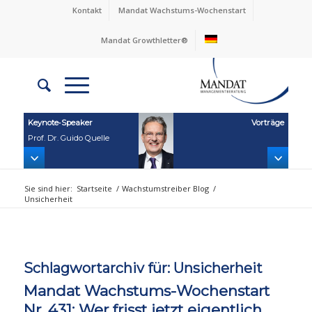
Kontakt
Mandat Wachstums-Wochenstart
Mandat Growthletter®
Keynote‑Speaker
Vorträge
Prof. Dr. Guido Quelle
Sie sind hier:
Startseite
/
Wachstumstreiber Blog
/
Unsicherheit
Schlagwortarchiv für:
Unsicherheit
Mandat Wachstums-Wochenstart
Nr. 431: Wer frisst jetzt eigentlich