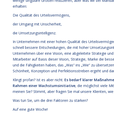
wenige singuläre Größen reduzieren, aber was wir bei Mandat
erhalten:
Die Qualität des Urteilsvermögens,
der Umgang mit Unsicherheit,
die Umsetzungsintelligenz.
In Unternehmen mit einer hohen Qualität des Urteilsvermö
schnell bessere Entscheidungen, die mit hoher Umsetzungsinte
Unternehmen über eine Vision, eine abgeleitete Strategie und 
Mitarbeiter auf Basis dieser Vision, Strategie, Marke die bes
und die Fähigkeiten haben, das „Was“ ins „Wie“ zu übersetzen,
Schönheit, Konzeption und Perfektionsstreben ergeht und dann
Klingt profan? Ist es aber nicht.
Es bedarf klarer Maßnahmen
Rahmen einer Wachstumsinitiative
, die möglichst viele Mi
meinen Sie? Stimmt, aber fragen Sie mal unsere Klienten, wie s
Was tun Sie, um die drei Faktoren zu stärken?
Auf eine gute Woche!