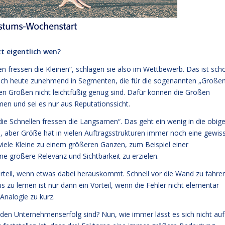
t eigentlich wen?
n fressen die Kleinen“, schlagen sie also im Wettbewerb. Das ist sch
sich heute zunehmend in Segmenten, die für die sogenannten „Große
nten Großen nicht leichtfüßig genug sind. Dafür können die Großen
men und sei es nur aus Reputationssicht.
die Schnellen fressen die Langsamen“. Das geht ein wenig in die obig
in, aber Größe hat in vielen Auftragsstrukturen immer noch eine gewis
viele Kleine zu einem größeren Ganzen, zum Beispiel einer
 größere Relevanz und Sichtbarkeit zu erzielen.
rteil, wenn etwas dabei herauskommt. Schnell vor die Wand zu fahre
us zu lernen ist nur dann ein Vorteil, wenn die Fehler nicht elementar
-Analogie zu kurz.
 den Unternehmenserfolg sind? Nun, wie immer lässt es sich nicht auf