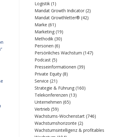
Logistik
(1)
Mandat Growth Indicator
(2)
Mandat Growthletter®
(42)
Marke
(61)
Marketing
(19)
Methodik
(30)
on
Personen
(6)
n“
Persönliches Wachstum
(147)
Podcast
(5)
Presseinformationen
(39)
Private Equity
(8)
e
Service
(21)
se
Strategie & Führung
(160)
Telekonferenzen
(13)
Unternehmen
(65)
n
Vertrieb
(59)
Wachstums-Wochenstart
(746)
Wachstumshorizonte
(2)
Wachstumsintelligenz & profitables