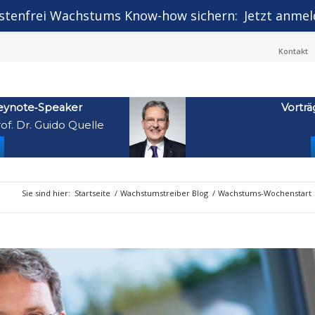
stenfrei Wachstums Know-how sichern:
Jetzt anmel
Kontakt
eynote‑Speaker
Vorträ
of. Dr. Guido Quelle
Sie sind hier:
Startseite
/
Wachstumstreiber Blog
/
Wachstums-Wochenstart