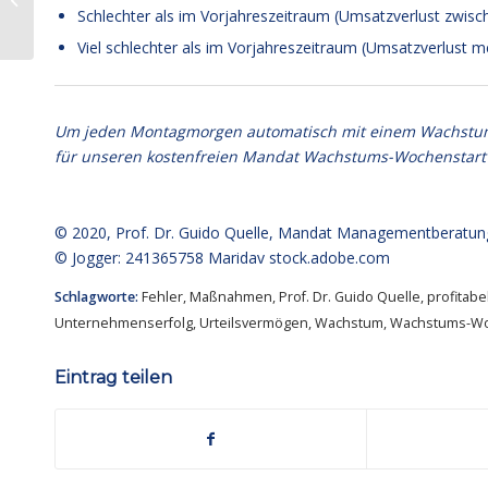
Der werfe den ersten
Schlechter als im Vorjahreszeitraum (Umsatzverlust zwis
Stein
Viel schlechter als im Vorjahreszeitraum (Umsatzverlust m
Um jeden Montagmorgen automatisch mit einem Wachstumsim
für unseren kostenfreien Mandat Wachstums-Wochenstart
© 2020,
Prof. Dr. Guido Quelle
, Mandat Managementberatun
© Jogger: 241365758 Maridav
stock.adobe.com
Schlagworte:
Fehler
,
Maßnahmen
,
Prof. Dr. Guido Quelle
,
profitab
Unternehmenserfolg
,
Urteilsvermögen
,
Wachstum
,
Wachstums-Wo
Eintrag teilen