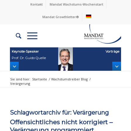
Kontakt
Mandat Wachstums-Wochenstart
Mandat Growthletter®
Keynote‑Speaker
Vorträge
Prof. Dr. Guido Quelle
Sie sind hier:
Startseite
/
Wachstumstreiber Blog
/
Verärgerung
Schlagwortarchiv für:
Verärgerung
Offensichtliches nicht korrigiert –
Verärgerung programmiert