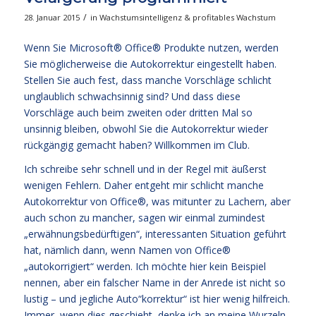
/
28. Januar 2015
in
Wachstumsintelligenz & profitables Wachstum
Wenn Sie Microsoft® Office® Produkte nutzen, werden
Sie möglicherweise die Autokorrektur eingestellt haben.
Stellen Sie auch fest, dass manche Vorschläge schlicht
unglaublich schwachsinnig sind? Und dass diese
Vorschläge auch beim zweiten oder dritten Mal so
unsinnig bleiben, obwohl Sie die Autokorrektur wieder
rückgängig gemacht haben? Willkommen im Club.
Ich schreibe sehr schnell und in der Regel mit äußerst
wenigen Fehlern. Daher entgeht mir schlicht manche
Autokorrektur von Office®, was mitunter zu Lachern, aber
auch schon zu mancher, sagen wir einmal zumindest
„erwähnungsbedürftigen“, interessanten Situation geführt
hat, nämlich dann, wenn Namen von Office®
„autokorrigiert“ werden. Ich möchte hier kein Beispiel
nennen, aber ein falscher Name in der Anrede ist nicht so
lustig – und jegliche Auto“korrektur“ ist hier wenig hilfreich.
Immer, wenn dies geschieht, denke ich an meine Wurzeln,