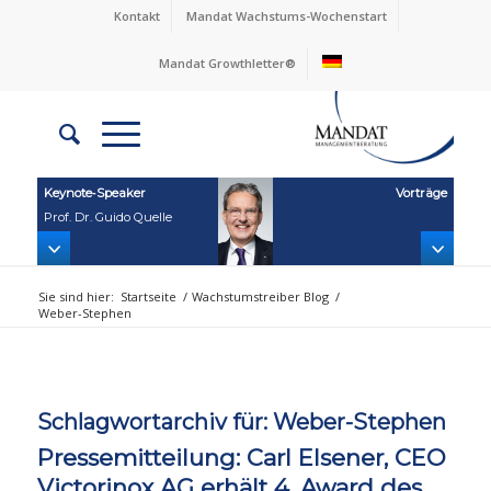
Kontakt
Mandat Wachstums-Wochenstart
Mandat Growthletter®
Keynote‑Speaker
Vorträge
Prof. Dr. Guido Quelle
Sie sind hier:
Startseite
/
Wachstumstreiber Blog
/
Weber-Stephen
Schlagwortarchiv für:
Weber-Stephen
Pressemitteilung: Carl Elsener, CEO
Victorinox AG erhält 4. Award des