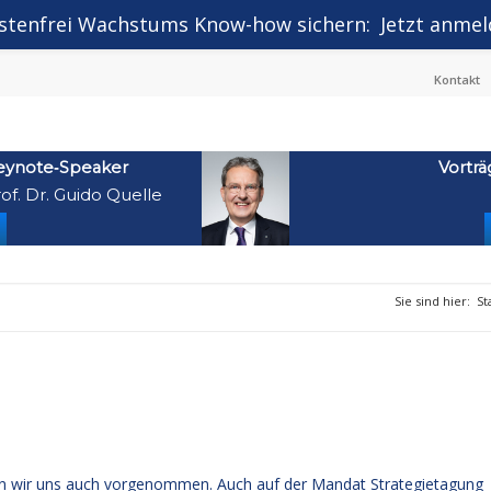
stenfrei Wachstums Know-how sichern:
Jetzt anmel
Kontakt
eynote‑Speaker
Vorträ
of. Dr. Guido Quelle
Sie sind hier:
St
tten wir uns auch vorgenommen. Auch auf der Mandat Strategietagung