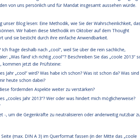
 jeden von uns persönlich und für Mandat insgesamt aussehen würde.
g unser Blog lesen: Eine Methodik, wie Sie der Wahrscheinlichkeit, da
en können. Wir haben diese Methodik im Oktober auf dem Thought
t und sie besticht durch ihre einfache Anwendbarkeit.
? Ich frage deshalb nach „cool“, weil Sie über die rein sachliche,
er: „Was fänd‘ ich richtig ‚cool'“? Beschreiben Sie das „coole 2013“ s
, kommen jetzt die Prüfsteine:
ieses Jahr „cool“ wird? Was habe ich schon? Was ist schon da? Was sind
t mir heute schon dabei?
diese fördernden Aspekte weiter zu verstärken?
tes „cooles Jahr 2013“? Wer oder was hindert mich möglicherweise?
?
t -, um die Gegenkräfte zu neutralisieren oder anderweitig nutzbar z
4 Seite (max. DIN A 3) im Querformat fassen (in der Mitte das „coole