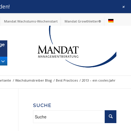
den!
+
Mandat Wachstums-Wochenstart
Mandat Growthletter®
ge
artseite
/
Wachstumstreiber Blog
/
Best Practices
/
2013 – ein cooles Jahr
SUCHE