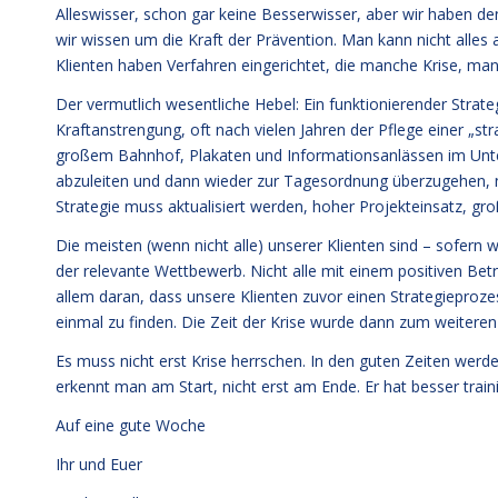
Alleswisser, schon gar keine Besserwisser, aber wir haben d
wir wissen um die Kraft der Prävention. Man kann nicht alles 
Klienten haben Verfahren eingerichtet, die manche Krise, man
Der vermutlich wesentliche Hebel: Ein funktionierender Strate
Kraftanstrengung, oft nach vielen Jahren der Pflege einer „st
großem Bahnhof, Plakaten und Informationsanlässen im Unter
abzuleiten und dann wieder zur Tagesordnung überzugehen, nur
Strategie muss aktualisiert werden, hoher Projekteinsatz, g
Die meisten (wenn nicht alle) unserer Klienten sind – sofern
der relevante Wettbewerb. Nicht alle mit einem positiven Bet
allem daran, dass unsere Klienten zuvor einen Strategieproze
einmal zu finden. Die Zeit der Krise wurde dann zum weiteren
Es muss nicht erst Krise herrschen. In den guten Zeiten werd
erkennt man am Start, nicht erst am Ende. Er hat besser train
Auf eine gute Woche
Ihr und Euer