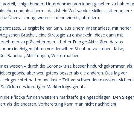
en Vorteil, einige hundert Unternehmen von innen gesehen zu haben u
absehen und absichern – das ist ein Wirksamkeitskiller –, aber unsere
che Überraschung, wenn sie denn eintritt, abfedern.
gieprozess. Es ergibt keinen Sinn, aus einem Krisenanlass, mit hoher
rategischen Brache“, eine Strategie zu entwickeln, diese dann mit
nehmen zu präsentieren, mit hoher Energie Aktivitäten daraus
 um in einigen Jahren vor derselben Situation zu stehen: Krise,
roßer Bahnhof, Ableitungen, Weitermachen.
 wir es wissen – durch die Corona-Krise besser hindurchgekommen als
riebsergebnis, aber wenigstens besser als die anderen. Das lag vor
ss eingerichtet hatten und keine Zeit verschwenden mussten, sich ers
 Schärfen des künftigen Markterfolgs genutzt.
en die Pflöcke für den weiteren Markterfolg eingeschlagen. Den Sieger
iert als die anderen. Vorbereitung kann man nicht nachholen!