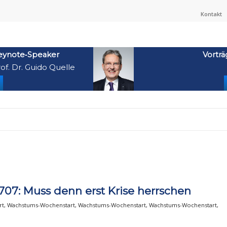
Kontakt
eynote‑Speaker
Vorträ
of. Dr. Guido Quelle
07: Muss denn erst Krise herrschen
rt
,
Wachstums-Wochenstart
,
Wachstums-Wochenstart
,
Wachstums-Wochenstart
,