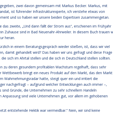
usgegeben, zwei davon gemeinsam mit Markus Becker. Markus, mit
dat, ist führender Infrastrukturexperte, ich verstehe etwas von
ment und so haben wir unsere beiden Expertisen zusammengetan.
e das zweite, „Und dann fällt der Strom aus“, erschienen im Frühjahr
ein Zuhause sind in Bad Neuenahr-Ahrweiler. In diesem Buch trauen w
tur heran.
lich in einem Beratungsgespräch wieder stießen, ist, dass wir viel
hen, damit gehandelt wird? Das haben wir uns gefragt und diese Frage
 die sich im Ahrtal stellen und die sich in Deutschland stellen sollten.
men zu deren gesundem profitablen Wachstum regelhaft, dass sehr
er Wettbewerb bringt ein neues Produkt auf den Markt, das den Markt
 Wahrnehmungsradar hatte, steigt quer ein und irritiert die
iger nachgefragt – aufgrund welcher Entwicklungen auch immer –,
les sind Gründe, die Unternehmen zu sehr schnellem Handeln
blen Anpassung sind viele Unternehmen gut, vor allem im gehobenen
jetzt entstehende Hektik war vermeidbar.“ Nein, wir sind keine