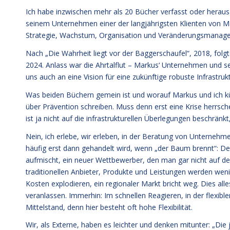
Ich habe inzwischen mehr als 20 Bücher verfasst oder hera
seinem Unternehmen einer der langjährigsten Klienten von Man
Strategie, Wachstum, Organisation und Veränderungsmanage
Nach „Die Wahrheit liegt vor der Baggerschaufel“, 2018, folgt
2024. Anlass war die Ahrtalflut – Markus‘ Unternehmen und s
uns auch an eine Vision für eine zukünftige robuste Infrastruk
Was beiden Büchern gemein ist und worauf Markus und ich kürz
über Prävention schreiben. Muss denn erst eine Krise herrsc
ist ja nicht auf die infrastrukturellen Überlegungen beschränkt,
Nein, ich erlebe, wir erleben, in der Beratung von Unterneh
häufig erst dann gehandelt wird, wenn „der Baum brennt“: D
aufmischt, ein neuer Wettbewerber, den man gar nicht auf dem
traditionellen Anbieter, Produkte und Leistungen werden wen
Kosten explodieren, ein regionaler Markt bricht weg. Dies al
veranlassen. Immerhin: Im schnellen Reagieren, in der flexi
Mittelstand, denn hier besteht oft hohe Flexibilität.
Wir, als Externe, haben es leichter und denken mitunter: „Die 