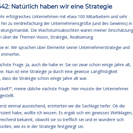
: Natürlich haben wir eine Strategie
ehr erfolgreiches Unternehmen mit etwa 100 Mitarbeitern und sehr
 hin zu Verdreifachung der Unternehmensgröße (und des Gewinns) in
Beratungsmandat. Die Wachstumsabsichten waren meiner Einschätzun
h über die Themen Vision, Strategie, Realisierung.
habe er. Wir sprachen über Elemente seiner Unternehmerstrategie und
r immerhin.
te Frage. Ja, auch die habe er. Sie sei zwar schon einige Jahre alt,
 Nun ist eine Strategie ja durch eine gewisse Langfristigkeit
, dass die Strategie schon einige Jahre alt war.
ckelt?“, meine übliche nächste Frage. Hier musste der Unternehmer
estellt.
erst einmal ausreichend, erörterten wir die Sachlage tiefer. Ob die
ziert habe, wollte ich wissen. Es ergab sich ein gewisses Wehklagen,
inreichend bekannt, obwohl sie so trefflich sei und er wundere sich
den, wie es in der Strategie festgelegt sei.