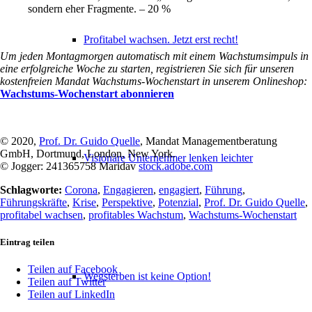
sondern eher Fragmente. – 20 %
Profitabel wachsen. Jetzt erst recht!
Um jeden Montagmorgen automatisch mit einem Wachstumsimpuls in
eine erfolgreiche Woche zu starten, registrieren Sie sich für unseren
kostenfreien Mandat Wachstums-Wochenstart in unserem Onlineshop:
Wachstums-Wochenstart abonnieren
© 2020,
Prof. Dr. Guido Quelle
, Mandat Managementberatung
GmbH, Dortmund, London, New York.
Visionäre Unternehmer lenken leichter
© Jogger: 241365758 Maridav
stock.adobe.com
Schlagworte:
Corona
,
Engagieren
,
engagiert
,
Führung
,
Führungskräfte
,
Krise
,
Perspektive
,
Potenzial
,
Prof. Dr. Guido Quelle
,
profitabel wachsen
,
profitables Wachstum
,
Wachstums-Wochenstart
Eintrag teilen
Teilen auf Facebook
Wegsterben ist keine Option!
Teilen auf Twitter
Teilen auf LinkedIn