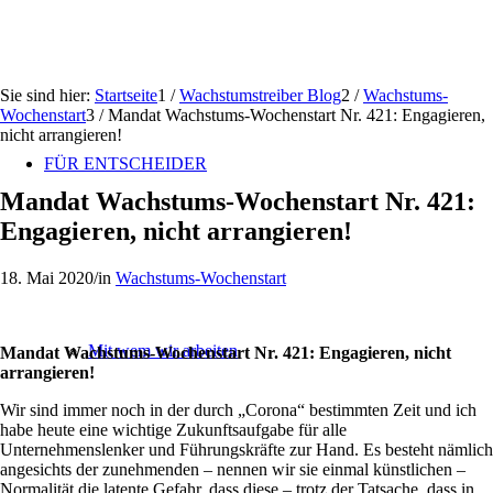
Sie sind hier:
Startseite
1
/
Wachstumstreiber Blog
2
/
Wachstums-
Wochenstart
3
/
Mandat Wachstums-Wochenstart Nr. 421: Engagieren,
nicht arrangieren!
FÜR ENTSCHEIDER
Mandat Wachstums-Wochenstart Nr. 421:
Engagieren, nicht arrangieren!
18. Mai 2020
/
in
Wachstums-Wochenstart
Mit wem wir arbeiten
Mandat Wachstums-Wochenstart Nr. 421: Engagieren, nicht
arrangieren!
Wir sind immer noch in der durch „Corona“ bestimmten Zeit und ich
habe heute eine wichtige Zukunftsaufgabe für alle
Unternehmenslenker und Führungskräfte zur Hand. Es besteht nämlich
angesichts der zunehmenden – nennen wir sie einmal künstlichen –
Normalität die latente Gefahr, dass diese – trotz der Tatsache, dass in