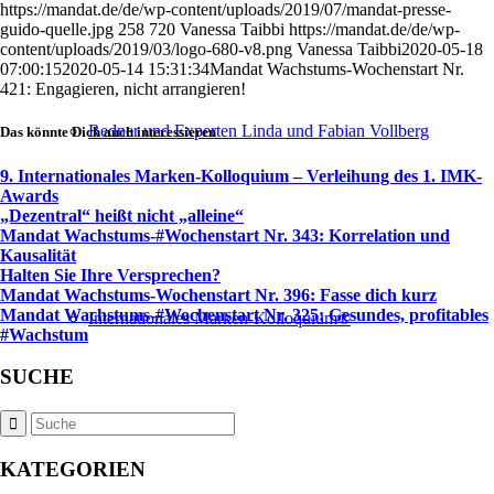
https://mandat.de/de/wp-content/uploads/2019/07/mandat-presse-
guido-quelle.jpg
258
720
Vanessa Taibbi
https://mandat.de/de/wp-
content/uploads/2019/03/logo-680-v8.png
Vanessa Taibbi
2020-05-18
07:00:15
2020-05-14 15:31:34
Mandat Wachstums-Wochenstart Nr.
421: Engagieren, nicht arrangieren!
Redner und Experten Linda und Fabian Vollberg
Das könnte Dich auch interessieren
9. Internationales Marken-Kolloquium – Verleihung des 1. IMK-
Awards
„Dezentral“ heißt nicht „alleine“
Mandat Wachstums-#Wochenstart Nr. 343: Korrelation und
Kausalität
Halten Sie Ihre Versprechen?
Mandat Wachstums-Wochenstart Nr. 396: Fasse dich kurz
Mandat Wachstums-#Wochenstart Nr. 325: Gesundes, profitables
Internationales Marken-Kolloquium®
#Wachstum
SUCHE
KATEGORIEN