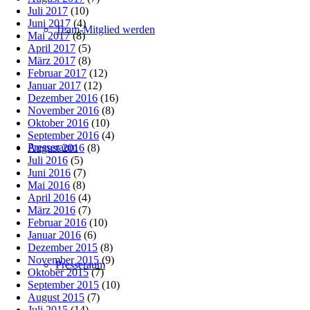
Juli 2017
(10)
Juni 2017
(4)
Team-Mitglied werden
Mai 2017
(8)
April 2017
(5)
März 2017
(8)
Februar 2017
(12)
Januar 2017
(12)
Dezember 2016
(16)
November 2016
(8)
Oktober 2016
(10)
September 2016
(4)
Presseraum
August 2016
(8)
Juli 2016
(5)
Juni 2016
(7)
Mai 2016
(8)
April 2016
(4)
März 2016
(7)
Februar 2016
(10)
Januar 2016
(6)
Dezember 2015
(8)
November 2015
(9)
Presseraum
Oktober 2015
(7)
September 2015
(10)
August 2015
(7)
Juli 2015
(14)