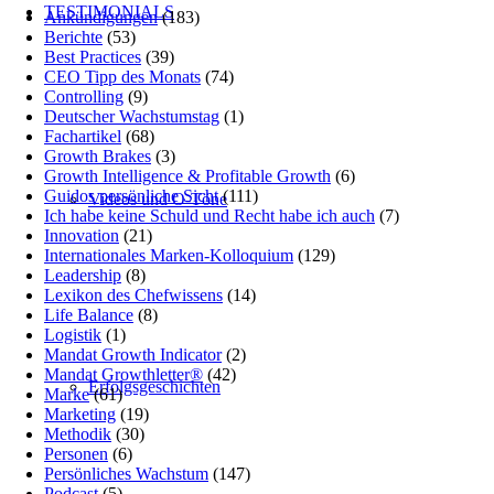
TESTIMONIALS
Ankündigungen
(183)
Berichte
(53)
Best Practices
(39)
CEO Tipp des Monats
(74)
Controlling
(9)
Deutscher Wachstumstag
(1)
Fachartikel
(68)
Growth Brakes
(3)
Growth Intelligence & Profitable Growth
(6)
Guidos persönliche Sicht
(111)
Videos und O-Töne
Ich habe keine Schuld und Recht habe ich auch
(7)
Innovation
(21)
Internationales Marken-Kolloquium
(129)
Leadership
(8)
Lexikon des Chefwissens
(14)
Life Balance
(8)
Logistik
(1)
Mandat Growth Indicator
(2)
Mandat Growthletter®
(42)
Erfolgsgeschichten
Marke
(61)
Marketing
(19)
Methodik
(30)
Personen
(6)
Persönliches Wachstum
(147)
Podcast
(5)