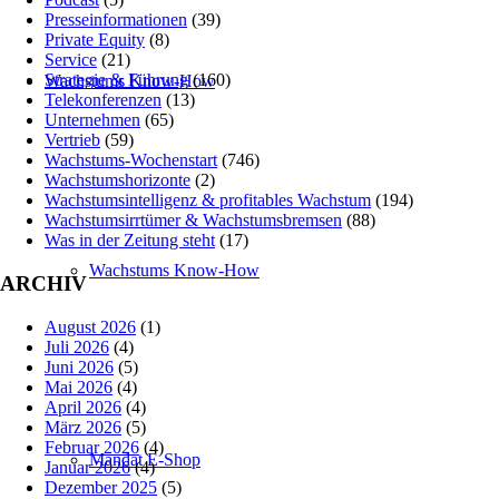
Presseinformationen
(39)
Private Equity
(8)
Service
(21)
Strategie & Führung
(160)
Wachstums Know-How
Telekonferenzen
(13)
Unternehmen
(65)
Vertrieb
(59)
Wachstums-Wochenstart
(746)
Wachstumshorizonte
(2)
Wachstumsintelligenz & profitables Wachstum
(194)
Wachstumsirrtümer & Wachstumsbremsen
(88)
Was in der Zeitung steht
(17)
Wachstums Know-How
ARCHIV
August 2026
(1)
Juli 2026
(4)
Juni 2026
(5)
Mai 2026
(4)
April 2026
(4)
März 2026
(5)
Februar 2026
(4)
Mandat E-Shop
Januar 2026
(4)
Dezember 2025
(5)