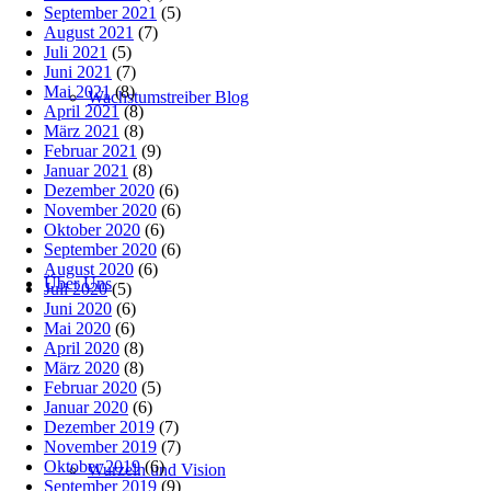
September 2021
(5)
August 2021
(7)
Juli 2021
(5)
Juni 2021
(7)
Mai 2021
(8)
Wachstumstreiber Blog
April 2021
(8)
März 2021
(8)
Februar 2021
(9)
Januar 2021
(8)
Dezember 2020
(6)
November 2020
(6)
Oktober 2020
(6)
September 2020
(6)
August 2020
(6)
Über Uns
Juli 2020
(5)
Juni 2020
(6)
Mai 2020
(6)
April 2020
(8)
März 2020
(8)
Februar 2020
(5)
Januar 2020
(6)
Dezember 2019
(7)
November 2019
(7)
Oktober 2019
(6)
Wurzeln und Vision
September 2019
(9)