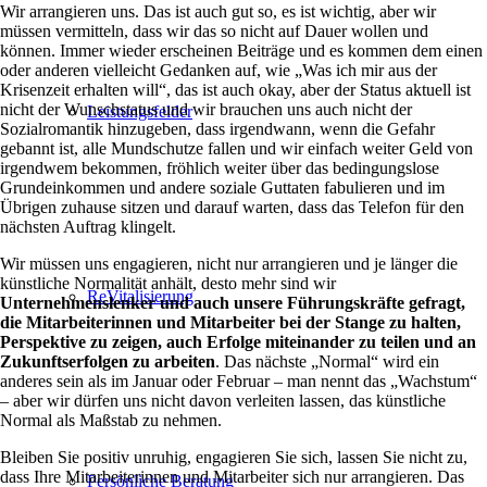
Wir arrangieren uns. Das ist auch gut so, es ist wichtig, aber wir
müssen vermitteln, dass wir das so nicht auf Dauer wollen und
können. Immer wieder erscheinen Beiträge und es kommen dem einen
oder anderen vielleicht Gedanken auf, wie „Was ich mir aus der
Krisenzeit erhalten will“, das ist auch okay, aber der Status aktuell ist
nicht der Wunschstatus und wir brauchen uns auch nicht der
Leistungsfelder
Sozialromantik hinzugeben, dass irgendwann, wenn die Gefahr
gebannt ist, alle Mundschutze fallen und wir einfach weiter Geld von
irgendwem bekommen, fröhlich weiter über das bedingungslose
Grundeinkommen und andere soziale Guttaten fabulieren und im
Übrigen zuhause sitzen und darauf warten, dass das Telefon für den
nächsten Auftrag klingelt.
Wir müssen uns engagieren, nicht nur arrangieren und je länger die
künstliche Normalität anhält, desto mehr sind wir
ReVitalisierung
Unternehmenslenker und auch unsere Führungskräfte gefragt,
die Mitarbeiterinnen und Mitarbeiter bei der Stange zu halten,
Perspektive zu zeigen, auch Erfolge miteinander zu teilen und an
Zukunftserfolgen zu arbeiten
. Das nächste „Normal“ wird ein
anderes sein als im Januar oder Februar – man nennt das „Wachstum“
– aber wir dürfen uns nicht davon verleiten lassen, das künstliche
Normal als Maßstab zu nehmen.
Bleiben Sie positiv unruhig, engagieren Sie sich, lassen Sie nicht zu,
dass Ihre Mitarbeiterinnen und Mitarbeiter sich nur arrangieren. Das
Persönliche Beratung