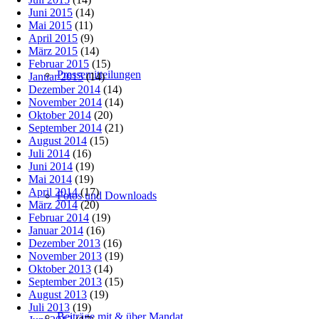
Juni 2015
(14)
Mai 2015
(11)
April 2015
(9)
März 2015
(14)
Februar 2015
(15)
Pressemitteilungen
Januar 2015
(14)
Dezember 2014
(14)
November 2014
(14)
Oktober 2014
(20)
September 2014
(21)
August 2014
(15)
Juli 2014
(16)
Juni 2014
(19)
Mai 2014
(19)
April 2014
(17)
Fotos und Downloads
März 2014
(20)
Februar 2014
(19)
Januar 2014
(16)
Dezember 2013
(16)
November 2013
(19)
Oktober 2013
(14)
September 2013
(15)
August 2013
(19)
Juli 2013
(19)
Beiträge mit & über Mandat