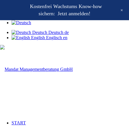
Kostenfrei Wachstums Know-how
Kontakt
+
Mandat Wachstums-Wochenstart
sichern:
Jetzt anmelden!
Mandat Growthletter®
Deutsch
Deutsch
de
English
Englisch
en
START