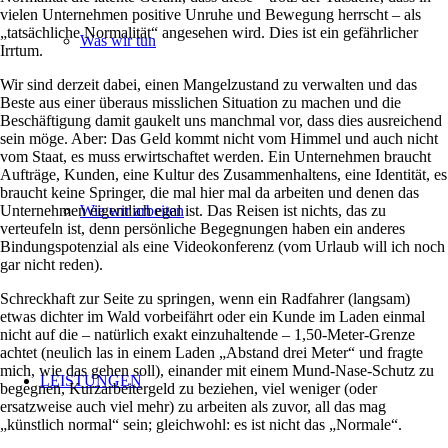
vielen Unternehmen positive Unruhe und Bewegung herrscht – als
„tatsächliche Normalität“ angesehen wird. Dies ist ein gefährlicher
Was wir tun
Irrtum.
Wir sind derzeit dabei, einen Mangelzustand zu verwalten und das
Beste aus einer überaus misslichen Situation zu machen und die
Beschäftigung damit gaukelt uns manchmal vor, dass dies ausreichend
sein möge. Aber: Das Geld kommt nicht vom Himmel und auch nicht
vom Staat, es muss erwirtschaftet werden. Ein Unternehmen braucht
Aufträge, Kunden, eine Kultur des Zusammenhaltens, eine Identität, es
braucht keine Springer, die mal hier mal da arbeiten und denen das
Unternehmen eigentlich egal ist. Das Reisen ist nichts, das zu
Wie wir arbeiten
verteufeln ist, denn persönliche Begegnungen haben ein anderes
Bindungspotenzial als eine Videokonferenz (vom Urlaub will ich noch
gar nicht reden).
Schreckhaft zur Seite zu springen, wenn ein Radfahrer (langsam)
etwas dichter im Wald vorbeifährt oder ein Kunde im Laden einmal
nicht auf die – natürlich exakt einzuhaltende – 1,50-Meter-Grenze
achtet (neulich las in einem Laden „Abstand drei Meter“ und fragte
mich, wie das gehen soll), einander mit einem Mund-Nase-Schutz zu
LEISTUNGEN
begegnen, Kurzarbeitergeld zu beziehen, viel weniger (oder
ersatzweise auch viel mehr) zu arbeiten als zuvor, all das mag
„künstlich normal“ sein; gleichwohl: es ist nicht das „Normale“.