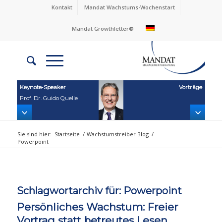
Kontakt
Mandat Wachstums-Wochenstart
Mandat Growthletter®
Keynote‑Speaker
Vorträge
Prof. Dr. Guido Quelle
Sie sind hier:
Startseite
/
Wachstumstreiber Blog
/
Powerpoint
Schlagwortarchiv für:
Powerpoint
Persönliches Wachstum: Freier
Vortrag statt betreutes Lesen