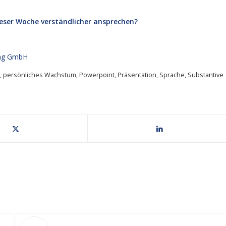
dieser Woche verständlicher ansprechen?
ung GmbH
,
persönliches Wachstum
,
Powerpoint
,
Präsentation
,
Sprache
,
Substantive