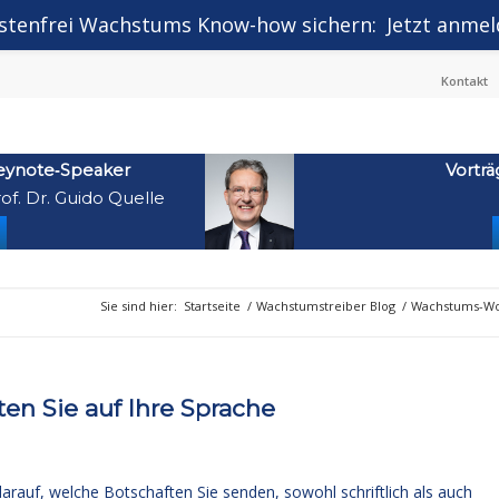
stenfrei Wachstums Know-how sichern:
Jetzt anmel
Kontakt
eynote‑Speaker
Vorträ
of. Dr. Guido Quelle
Sie sind hier:
Startseite
/
Wachstumstreiber Blog
/
Wachstums-Wo
n Sie auf Ihre Sprache
arauf, welche Botschaften Sie senden, sowohl schriftlich als auch