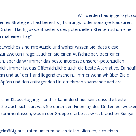
Wir werden häufig gefragt, o
n es Strategie-, Fachbereichs-, Führungs- oder sonstige Klausuren:
itten. Häufig besteht seitens des potenziellen Klienten schon eine
i mal einen Tag“.
s: „Welches sind Ihre #Ziele und woher wissen Sie, dass diese
t zur zweiten Frage: „Suchen Sie einen Aufschreiber, oder einen
, aber da wir immer das beste Interesse unserer (potenziellen)
icht immer ist das Offensichtliche auch die beste Alternative. Zu häuf
quem und auf der Hand liegend erscheint. Immer wenn wir über Ziele
chöpfen und den anfragenden Unternehmen spannende weitere
 eine Klausurtagung – und es kann durchaus sein, dass die beste
 Sie auch sich klar, was Sie durch den Einbezug des Dritten bezwecke
zusammenfassen, was in der Gruppe erarbeitet wird, brauchen Sie gar
elmäßig aus, raten unseren potenziellen Klienten, sich einen