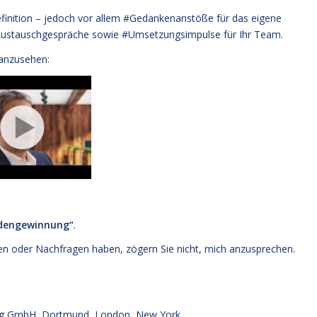
efinition – jedoch vor allem #Gedankenanstöße für das eigene
d Austauschgespräche sowie #Umsetzungsimpulse für Ihr Team.
anzusehen:
dengewinnung“
.
 oder Nachfragen haben, zögern Sie nicht, mich anzusprechen.
g GmbH, Dortmund, London, New York.