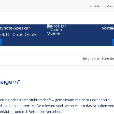
Kontakt
Mand
eynote‑Speaker
Vorträ
of. Dr. Guido Quelle
Sie sind hier:
Startseit
teigern“
erung oder Kostenführerschaft – gemeinsam mit dem Onlineportal
, die in besonderem Maße relevant sind, wenn es um das Schaffen vo
rläutert und mit Beispielen versehen.