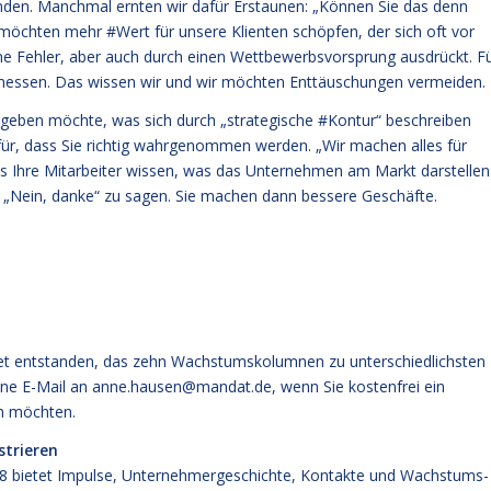
den. Manchmal ernten wir dafür Erstaunen: „Können Sie das denn
r möchten mehr #Wert für unsere Klienten schöpfen, der sich oft vor
ne Fehler, aber auch durch einen Wettbewerbsvorsprung ausdrückt. F
emessen. Das wissen wir und wir möchten Enttäuschungen vermeiden.
itgeben möchte, was sich durch „strategische #Kontur“ beschreiben
afür, dass Sie richtig wahrgenommen werden. „Wir machen alles für
 dass Ihre Mitarbeiter wissen, was das Unternehmen am Markt darstellen
ch „Nein, danke“ zu sagen. Sie machen dann bessere Geschäfte.
let entstanden, das zehn Wachstumskolumnen zu unterschiedlichsten
ne E-Mail an anne.hausen@mandat.de, wenn Sie kostenfrei ein
en möchten.
strieren
18
bietet Impulse, Unternehmergeschichte, Kontakte und Wachstums-