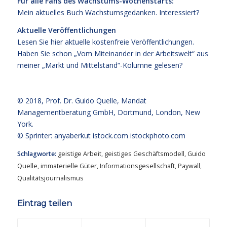
Für alle Fans des Wachstums-Wochenstarts:
Mein aktuelles Buch
Wachstumsgedanken
.
Interessiert?
Aktuelle Veröffentlichungen
Lesen Sie hier
aktuelle kostenfreie Veröffentlichungen
.
Haben Sie schon „Vom Miteinander in der Arbeitswelt“ aus
meiner „Markt und Mittelstand“-Kolumne gelesen?
© 2018,
Prof. Dr. Guido Quelle
, Mandat
Managementberatung GmbH, Dortmund, London, New
York.
© Sprinter: anyaberkut istock.com
istockphoto.com
Schlagworte:
geistige Arbeit
,
geistiges Geschäftsmodell
,
Guido
Quelle
,
immaterielle Güter
,
Informationsgesellschaft
,
Paywall
,
Qualitätsjournalismus
Eintrag teilen