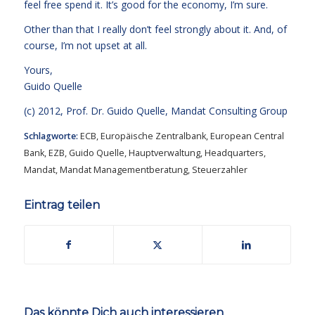
feel free spend it. It’s good for the economy, I’m sure.
Other than that I really don’t feel strongly about it. And, of
course, I’m not upset at all.
Yours,
Guido Quelle
(c) 2012, Prof. Dr. Guido Quelle, Mandat Consulting Group
Schlagworte:
ECB
,
Europäische Zentralbank
,
European Central
Bank
,
EZB
,
Guido Quelle
,
Hauptverwaltung
,
Headquarters
,
Mandat
,
Mandat Managementberatung
,
Steuerzahler
Eintrag teilen
Das könnte Dich auch interessieren