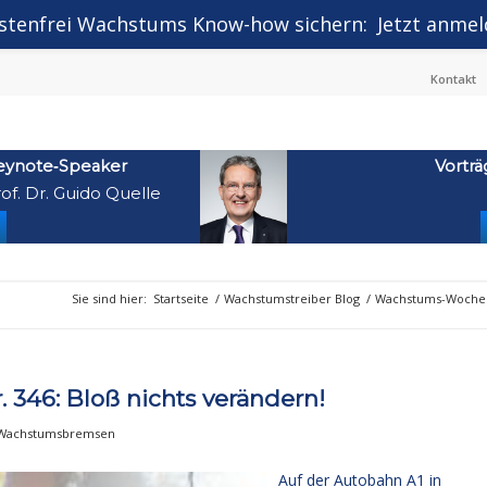
stenfrei Wachstums Know-how sichern:
Jetzt anmel
Kontakt
eynote‑Speaker
Vorträ
of. Dr. Guido Quelle
Sie sind hier:
Startseite
/
Wachstumstreiber Blog
/
Wachstums-Wochen
346: Bloß nichts verändern!
 Wachstumsbremsen
Auf der Autobahn A1 in