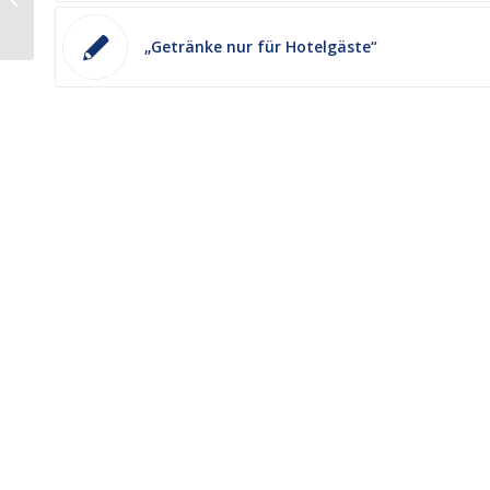
Nr. 345: Sich selbst ein Bild machen
„Getränke nur für Hotelgäste“