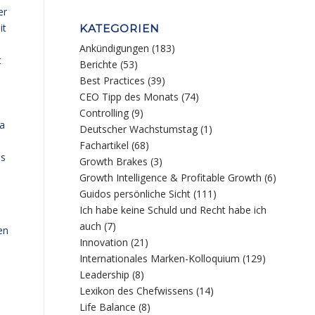
er
it
KATEGORIEN
Ankündigungen
(183)
t
Berichte
(53)
Best Practices
(39)
CEO Tipp des Monats
(74)
Controlling
(9)
a
Deutscher Wachstumstag
(1)
Fachartikel
(68)
ss
Growth Brakes
(3)
Growth Intelligence & Profitable Growth
(6)
Guidos persönliche Sicht
(111)
Ich habe keine Schuld und Recht habe ich
auch
(7)
en
Innovation
(21)
Internationales Marken-Kolloquium
(129)
Leadership
(8)
Lexikon des Chefwissens
(14)
Life Balance
(8)