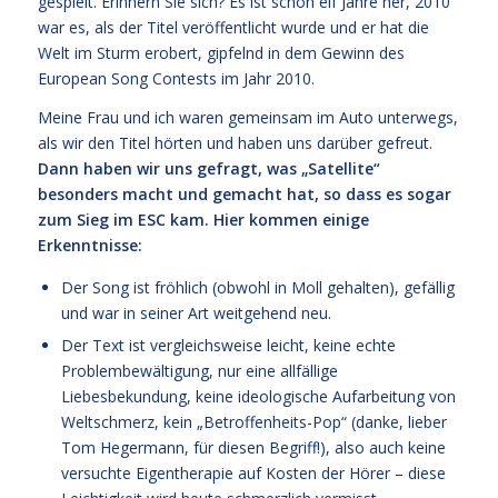
gespielt. Erinnern Sie sich? Es ist schon elf Jahre her, 2010
war es, als der Titel veröffentlicht wurde und er hat die
Welt im Sturm erobert, gipfelnd in dem Gewinn des
European Song Contests im Jahr 2010.
Meine Frau und ich waren gemeinsam im Auto unterwegs,
als wir den Titel hörten und haben uns darüber gefreut.
Dann haben wir uns gefragt, was „Satellite“
besonders macht und gemacht hat, so dass es sogar
zum Sieg im ESC kam. Hier kommen einige
Erkenntnisse:
Der Song ist fröhlich (obwohl in Moll gehalten), gefällig
und war in seiner Art weitgehend neu.
Der Text ist vergleichsweise leicht, keine echte
Problembewältigung, nur eine allfällige
Liebesbekundung, keine ideologische Aufarbeitung von
Weltschmerz, kein „Betroffenheits-Pop“ (danke, lieber
Tom Hegermann, für diesen Begriff!), also auch keine
versuchte Eigentherapie auf Kosten der Hörer – diese