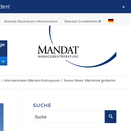
den!
+
Mandat Wachstums-Wochenstart
Mandat Growthletter®
ge
/
Internationales Marken-Kolloquium
/
Seeon News: Warteliste gestartet
SUCHE