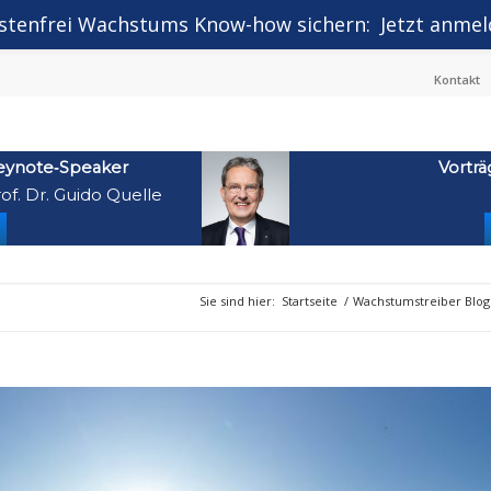
stenfrei Wachstums Know-how sichern:
Jetzt anmel
Kontakt
eynote‑Speaker
Vorträ
of. Dr. Guido Quelle
Sie sind hier:
Startseite
/
Wachstumstreiber Blog