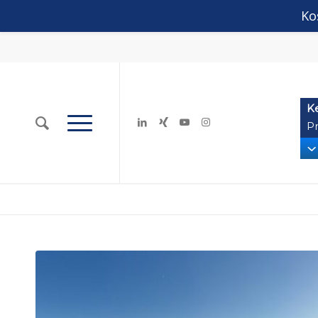
Ko
K
Pr