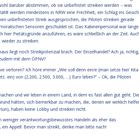
wohl darüber abstimmen, ob sie unbefristet streiken werden – was
ezahlt werden mindestens in NRW eine Frechheit, ein Schlag ins Gesich
inen unbefristeten Streik ausgesprochen, die Piloten streiken gerade
moralischen Sensoren geschuldet ist. Das Kabinenpersonal war lange
h hier Pietätsgründe anzuführen, es wäre schließlich an der Zeit. Auc
wieder zu streiken.
us liegt noch Streikpotenzial brach. Der Einzelhandel? Ach ja, richtig
es zudem mit dem ÖPNV?
tive verloren? Ich höre immer „Wie soll denn ein/e (man setze hier Kita
tc. ein) von (2.200, 2.500, 3.000, …) Euro leben?“ – Ok, die Piloten
hen und wir leben in einem Land, in dem es fast allen gut geht. Die
n Grund hätten, sich bemerkbar zu machen, die, denen wir wirklich helfe
un), haben keine Lobby und streiken nicht.
m weniger verantwortungsbewusstes Handeln als eher das
, ein Appell: Bevor man streikt, denke man bitte nach!