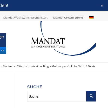
den!
+
Mandat Wachstums-Wochenstart
Mandat Growthletter®
ge
r:
Startseite
/
Wachstumstreiber Blog
/
Guidos persönliche Sicht
/
Streik
SUCHE