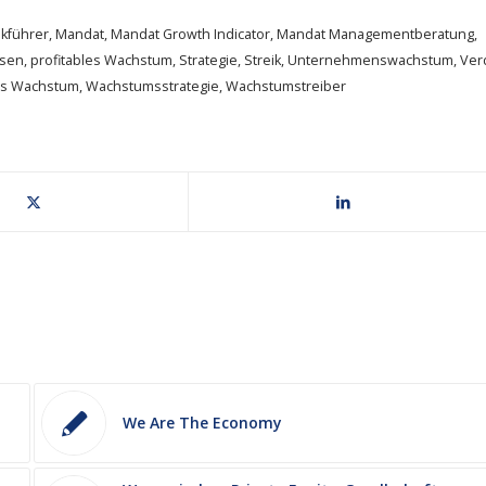
kführer
,
Mandat
,
Mandat Growth Indicator
,
Mandat Managementberatung
,
hsen
,
profitables Wachstum
,
Strategie
,
Streik
,
Unternehmenswachstum
,
Ver
les Wachstum
,
Wachstumsstrategie
,
Wachstumstreiber
We Are The Economy