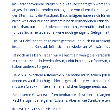
im Personenverkehr streiken, die Kita-Beschäftigten werden 
angesichts der horrenden Beträge, die von Eltern für Kitas g
der Eltern, ist –, die Postbank-Beschäftigten haben sich für e
nicht, was aber nur den immerhin noch vorhandenen ethisch-
nicht dran, auch das Bodenpersonal nicht, vermutlich sind auc
für das Sicherheitspersonal wäre noch genügend Gelegenheit, 
Die Müllabfuhr hat lange nicht gestreikt und auch im Krankenha
insbesondere Karstadt böte sich mal wieder an. Wie wäre 
Ist noch alles klar? Haben wir vielleicht ein wenig die Perspek
Mitarbeiter/in, Schuhverkäufer/in, Lokführer/in, Busfahrer/in, e
haben andere „Sorgen“.
Hallo?? Aufwachen! Auf-wach-en! Niemand muss seinen Job mac
denen es wirklich richtig schlecht geht, die, die wirklich eine
müssen (was wir in vielen ehrenamtlichen Engagements auch t
Bei unseren Gewerkschaften beobachte ich schon seit lange
Rechtfertigen der eigenen Existenz. Aber an die Streikbereiten
© Prof. Dr. Guido Quelle, 2015.