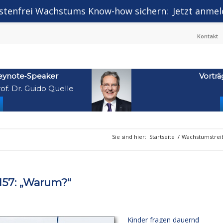
stenfrei Wachstums Know-how sichern:
Jetzt anmel
Kontakt
eynote‑Speaker
Vorträ
of. Dr. Guido Quelle
Sie sind hier:
Startseite
/
Wachstumstrei
157: „Warum?“
Kinder fragen dauernd