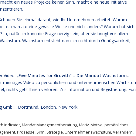
macht ein neues Projekte keinen Sinn, macht eine neue Initiative
nzentrieren.
. Schauen Sie einmal darauf, wie Ihr Unternehmen arbeitet. Warum
itet man auf eine gewisse Weise und nicht anders? Warum hat sich
a, natürlich kann die Frage nervig sein, aber sie bringt vor allem
Wachstum. Wachstum entsteht nämlich nicht durch Genügsamkeit,
r Video:
„Five Minutes for Growth“ – Die Mandat Wachstums-
a 5-minütiges Video zu persönlichem und unternehmerischen Wachstu
fel, nichts geht Ihnen verloren.
Zur Information und Registrierung
. Fün
g GmbH, Dortmund, London, New York.
h Indicator
,
Mandat Managementberatung
,
Motiv
,
Motive
,
persönliches
nagement
,
Prozesse
,
Sinn
,
Strategie
,
Unternehmenswachstum
,
Verändern
,