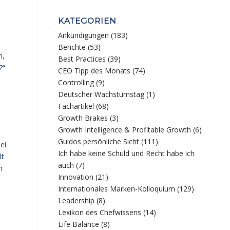
KATEGORIEN
n
Ankündigungen
(183)
Berichte
(53)
m,
Best Practices
(39)
?“
CEO Tipp des Monats
(74)
Controlling
(9)
Deutscher Wachstumstag
(1)
Fachartikel
(68)
Growth Brakes
(3)
Growth Intelligence & Profitable Growth
(6)
Guidos persönliche Sicht
(111)
ei
Ich habe keine Schuld und Recht habe ich
lt
auch
(7)
m
Innovation
(21)
Internationales Marken-Kolloquium
(129)
Leadership
(8)
Lexikon des Chefwissens
(14)
Life Balance
(8)