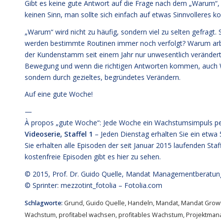
Gibt es keine gute Antwort auf die Frage nach dem „Warum“, 
keinen Sinn, man sollte sich einfach auf etwas Sinnvolleres ko
„Warum“ wird nicht zu häufig, sondern viel zu selten gefragt
werden bestimmte Routinen immer noch verfolgt? Warum arbe
der Kundenstamm seit einem Jahr nur unwesentlich verändert? J
Bewegung und wenn die richtigen Antworten kommen, auch 
sondern durch gezieltes, begründetes Verändern.
Auf eine gute Woche!
—
À propos „gute Woche“: Jede Woche ein Wachstumsimpuls pe
Videoserie, Staffel 1
– Jeden Dienstag erhalten Sie ein etw
Sie erhalten alle Episoden der seit Januar 2015 laufenden Staf
kostenfreie
Episoden gibt es hier zu sehen.
© 2015,
Prof. Dr. Guido Quelle
, Mandat Managementberatun
© Sprinter: mezzotint_fotolia –
Fotolia.com
Schlagworte:
Grund
,
Guido Quelle
,
Handeln
,
Mandat
,
Mandat Growt
Wachstum
,
profitabel wachsen
,
profitables Wachstum
,
Projektma