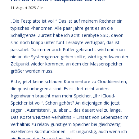
/
11. August 2025
in
„Die Festplatte ist voll.“ Das ist auf meinem Rechner ein
typisches Phänomen. Alle paar Jahre geht es an die
Schallgrenze. Zurzeit habe ich acht Terabyte SSD, davon
sind noch knapp unter fünf Terabyte verfügbar, das ist
passabel. Da immer auch Puffer gebraucht wird und man
nie an die Systemgrenze gehen sollte, wird irgendwann der
Zeitpunkt wieder kommen, an dem der Massenspeicher
größer werden muss.
Bitte, jetzt keine schlauen Kommentare zu Clouddiensten,
die quasi unbegrenzt sind. Es ist dort nicht anders:
Irgendwann braucht man mehr Speicher. „Ihr iCloud-
Speicher ist voll“. Schon gehört? An diejenigen die jetzt
sagen: „Ausmisten!“. Ja, aber … das dauert viel zu lange,
Das Kosten/Nutzen-Verhältnis – Einsatz von Lebenszeit im
Verhältnis zu relativ günstigem Speicher bei gleichzeitig
exzellenten Suchfunktionen – ist ungünstig, auch wenn ich
ein Freund des Ausmistens bin.