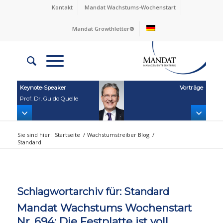
Kontakt
Mandat Wachstums-Wochenstart
Mandat Growthletter®
Keynote‑Speaker
Vorträge
Prof. Dr. Guido Quelle
Sie sind hier:
Startseite
/
Wachstumstreiber Blog
/
Standard
Schlagwortarchiv für:
Standard
Mandat Wachstums Wochenstart
Nr. 694: Die Festplatte ist voll