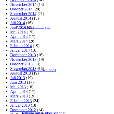
November 2014
(14)
Oktober 2014
(20)
September 2014
(21)
August 2014
(15)
Juli 2014
(16)
Pressemitteilungen
Juni 2014
(19)
Mai 2014
(19)
April 2014
(17)
März 2014
(20)
Februar 2014
(19)
Januar 2014
(16)
Dezember 2013
(16)
November 2013
(19)
Oktober 2013
(14)
September 2013
(15)
Fotos und Downloads
August 2013
(19)
Juli 2013
(19)
Juni 2013
(17)
Mai 2013
(18)
April 2013
(17)
März 2013
(19)
Februar 2013
(24)
Januar 2013
(18)
Dezember 2012
(14)
Beiträge mit & über Mandat