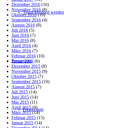
Dezember 2016
(16)
November 2016
(8)
Team-Mitglied werden
Oktober 2016
(10)
September 2016
(4)
August 2016
(8)
Juli 2016
(5)
Juni 2016
(7)
Mai 2016
(8)
April 2016
(4)
März 2016
(7)
Februar 2016
(10)
Presseraum
Januar 2016
(6)
Dezember 2015
(8)
November 2015
(9)
Oktober 2015
(7)
September 2015
(10)
August 2015
(7)
Juli 2015
(14)
Juni 2015
(14)
Mai 2015
(11)
April 2015
(9)
Presseraum
März 2015
(14)
Februar 2015
(15)
Januar 2015
(14)
Dezember 2014
(14)