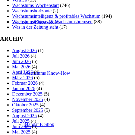
Wachstums-Wochenstart
(746)
Wachstumshorizonte
(2)
Wachstumsintelligenz & profitables Wachstum
(194)
Wachstumsirrtümer & Wachstumsbremsen
(88)
Wachstums Know-How
Was in der Zeitung steht
(17)
ARCHIV
August 2026
(1)
Juli 2026
(4)
Juni 2026
(5)
Mai 2026
(4)
April 2026
(4)
Wachstums Know-How
März 2026
(5)
Februar 2026
(4)
Januar 2026
(4)
Dezember 2025
(5)
November 2025
(4)
Oktober 2025
(4)
September 2025
(5)
August 2025
(4)
Juli 2025
(4)
Mandat E-Shop
Juni 2025
(5)
Mai 2025
(4)