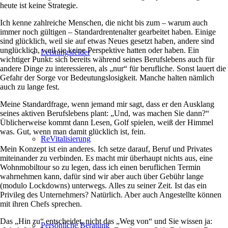
heute ist keine Strategie.
Ich kenne zahlreiche Menschen, die nicht bis zum – warum auch
immer noch gültigen – Standardrentenalter gearbeitet haben. Einige
sind glücklich, weil sie auf etwas Neues gesetzt haben, andere sind
unglücklich, weil sie keine Perspektive hatten oder haben. Ein
Leistungsfelder
wichtiger Punkt: sich bereits während seines Berufslebens auch für
andere Dinge zu interessieren, als „nur“ für berufliche. Sonst lauert die
Gefahr der Sorge vor Bedeutungslosigkeit. Manche halten nämlich
auch zu lange fest.
Meine Standardfrage, wenn jemand mir sagt, dass er den Ausklang
seines aktiven Berufslebens plant: „Und, was machen Sie dann?“
Üblicherweise kommt dann Lesen, Golf spielen, weiß der Himmel
was. Gut, wenn man damit glücklich ist, fein.
ReVitalisierung
Mein Konzept ist ein anderes. Ich setze darauf, Beruf und Privates
miteinander zu verbinden. Es macht mir überhaupt nichts aus, eine
Wohnmobiltour so zu legen, dass ich einen beruflichen Termin
wahrnehmen kann, dafür sind wir aber auch über Gebühr lange
(modulo Lockdowns) unterwegs. Alles zu seiner Zeit. Ist das ein
Privileg des Unternehmers? Natürlich. Aber auch Angestellte können
mit ihren Chefs sprechen.
Das „Hin zu“ entscheidet, nicht das „Weg von“ und Sie wissen ja:
Persönliche Beratung