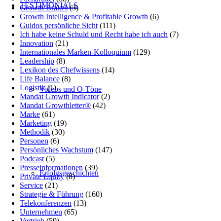
TESTIMONIALS
Growth Brakes
(3)
Growth Intelligence & Profitable Growth
(6)
Guidos persönliche Sicht
(111)
Ich habe keine Schuld und Recht habe ich auch
(7)
Innovation
(21)
Internationales Marken-Kolloquium
(129)
Leadership
(8)
Lexikon des Chefwissens
(14)
Life Balance
(8)
Logistik
(1)
Videos und O-Töne
Mandat Growth Indicator
(2)
Mandat Growthletter®
(42)
Marke
(61)
Marketing
(19)
Methodik
(30)
Personen
(6)
Persönliches Wachstum
(147)
Podcast
(5)
Presseinformationen
(39)
Erfolgsgeschichten
Private Equity
(8)
Service
(21)
Strategie & Führung
(160)
Telekonferenzen
(13)
Unternehmen
(65)
Vertrieb
(59)