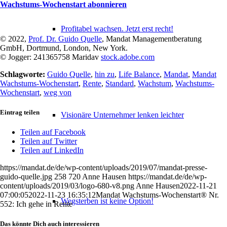
Wachstums-Wochenstart abonnieren
Profitabel wachsen. Jetzt erst recht!
© 2022,
Prof. Dr. Guido Quelle
, Mandat Managementberatung
GmbH, Dortmund, London, New York.
© Jogger: 241365758 Maridav
stock.adobe.com
Schlagworte:
Guido Quelle
,
hin zu
,
Life Balance
,
Mandat
,
Mandat
Wachstums-Wochenstart
,
Rente
,
Standard
,
Wachstum
,
Wachstums-
Wochenstart
,
weg von
Eintrag teilen
Visionäre Unternehmer lenken leichter
Teilen auf Facebook
Teilen auf Twitter
Teilen auf LinkedIn
https://mandat.de/de/wp-content/uploads/2019/07/mandat-presse-
guido-quelle.jpg
258
720
Anne Hausen
https://mandat.de/de/wp-
content/uploads/2019/03/logo-680-v8.png
Anne Hausen
2022-11-21
07:00:05
2022-11-23 16:35:12
Mandat Wachstums-Wochenstart® Nr.
Wegsterben ist keine Option!
552: Ich gehe in Rente
Das könnte Dich auch interessieren