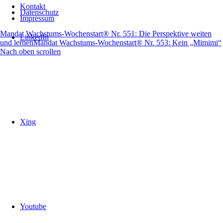
Kontakt
Datenschutz
Impressum
Mandat Wachstums-Wochenstart® Nr. 551: Die Perspektive weiten
LinkedIn
und lernen
Mandat Wachstums-Wochenstart® Nr. 553: Kein „Mimimi“
Nach oben scrollen
Xing
Youtube