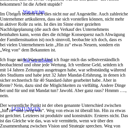
bekommen? Ist die Arbeit stupide?
Was wir tun
Im Übrigen bezieht sich dies nicht nur auf Angestellte. Auch zahlreiche
Unternehmer artikulieren, dass sie sich vorstellen können, nicht mehr
in aktiver Rolle zu sein. Ist dies im Sinne einer gezielten
Nachfolgeplanung (die auch den Verkauf des Unternehmens
beinhalten kann, wenn dies die richtige Konsequenz nach Abwägung
der Familiensituation ist) noch sinnvoll, beobachte ich doch, dass es
bei vielen Unternehmern kein „Hin zu“ etwas Neuem, sondern ein
„Weg von“ dem Bekannten ist.
Ich frage mich: Warum? Und ich frage mich das selbstverständlich
Wie wir arbeiten
beobachtend und ohne jede Wertung. Ich verdiene Geld, seitdem ich
mit 14 Jahren Zeitungen ausgetragen habe, war selbstständig während
des Studiums und habe jetzt 32 Jahre Mandat-Erfahrung, in denen ich
sicher rechnerisch für 40 Standard-Jahre gearbeitet habe. Aber in
Rente? Nein, dazu sind die Möglichkeiten zu vielfältig. Andere Dinge
bei und für und mit Mandat tun? Jawohl. Aber ganz raus? Hmmm ….,
nein.
Der wesentliche Punkt ist der oben genannte Unterschied zwischen
LEISTUNGEN
„hin zu“ und „weg von“. Weg von etwas ist überall hin. Hin zu etwas
ist gerichtet. Letzteres ist produktiv und konstruktiv. Ersteres nicht. Das
ist das Gleiche wie das, was wir vermitteln, wenn wir über den
Zusammenhang zwischen Vision und Strategie sprechen. Weg von