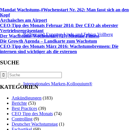
Mandat Wachstums-#Wochenstart Nr. 262: Man fasst sich an den
Kopf
Archaisches am Airport
CEO-Tipp des Monats Februar 2014: Der CEO als oberster
Vertriebsrepräsentant
Redner und Experten Linda und Fabian Vollberg
Der Wachstums-Wochenstart #27: Mentale Fitness
Die Growth Agenda – Landkarte zum Wachstum
CEO-Tipp des Monats März 2016: Wachstumsbremsen: Die
internen sind wichtiger als die externen
SUCHE
Internationales Marken-Kolloquium®
KATEGORIEN
Ankündigungen
(183)
Berichte
(53)
Best Practices
(39)
CEO Tipp des Monats
(74)
Controlling
(9)
Deutscher Wachstumstag
(1)
Fachartikel
(68)