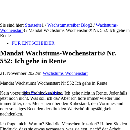
Sie sind hier:
Startseite
1
/
Wachstumstreiber Blog
2
/
Wachstums-
Wochenstart
3
/
Mandat Wachstums-Wochenstart® Nr. 552: Ich gehe in
Rente
FÜR ENTSCHEIDER
Mandat Wachstums-Wochenstart® Nr.
552: Ich gehe in Rente
21. November 2022
/
in
Wachstums-Wochenstart
Mandat Wachstums Wochenstart Nr 552 Ich gehe in Rente
Mit wem wir arbeiten
Kein vorzeitiges Frohlocken, bitte. Ich gehe nicht in Rente. Jedenfalls
jetzt noch nicht. Was soll ich da? Aber ich höre immer wieder und
immer öfter, dass Menschen über den Ruhestand, den Vorruhestand
oder sonstiges Beenden der direkten Wertschöpfungstätigkeit
nachdenken.
Ich frage mich: Warum? Sind die Menschen frustriert? Haben Sie den
Eindruck, dass sie etwas verpassen, was sie erst „nach“ der Arbeit