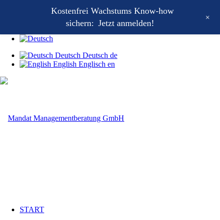
Kostenfrei Wachstums Know-how
Kontakt
+
Mandat Wachstums-Wochenstart
sichern:
Jetzt anmelden!
Mandat Growthletter®
Deutsch
Deutsch
de
English
Englisch
en
START