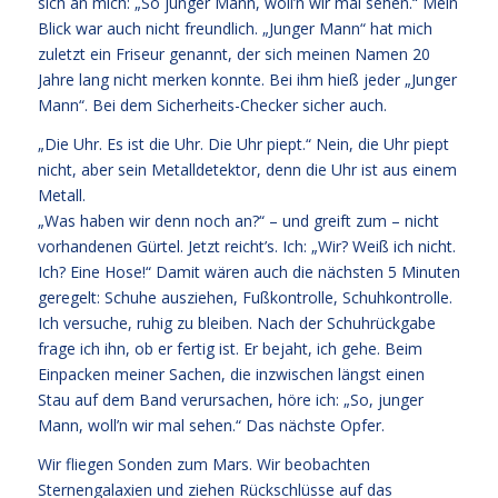
sich an mich: „So junger Mann, woll’n wir mal sehen.“ Mein
Blick war auch nicht freundlich. „Junger Mann“ hat mich
zuletzt ein Friseur genannt, der sich meinen Namen 20
Jahre lang nicht merken konnte. Bei ihm hieß jeder „Junger
Mann“. Bei dem Sicherheits-Checker sicher auch.
„Die Uhr. Es ist die Uhr. Die Uhr piept.“ Nein, die Uhr piept
nicht, aber sein Metalldetektor, denn die Uhr ist aus einem
Metall.
„Was haben wir denn noch an?“ – und greift zum – nicht
vorhandenen Gürtel. Jetzt reicht’s. Ich: „Wir? Weiß ich nicht.
Ich? Eine Hose!“ Damit wären auch die nächsten 5 Minuten
geregelt: Schuhe ausziehen, Fußkontrolle, Schuhkontrolle.
Ich versuche, ruhig zu bleiben. Nach der Schuhrückgabe
frage ich ihn, ob er fertig ist. Er bejaht, ich gehe. Beim
Einpacken meiner Sachen, die inzwischen längst einen
Stau auf dem Band verursachen, höre ich: „So, junger
Mann, woll’n wir mal sehen.“ Das nächste Opfer.
Wir fliegen Sonden zum Mars. Wir beobachten
Sternengalaxien und ziehen Rückschlüsse auf das