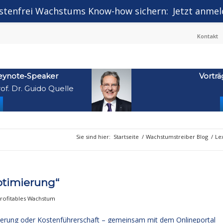
stenfrei Wachstums Know-how sichern:
Jetzt anmel
Kontakt
eynote‑Speaker
Vorträ
of. Dr. Guido Quelle
Sie sind hier:
Startseite
/
Wachstumstreiber Blog
/
Le
ptimierung“
profitables Wachstum
erung oder Kostenführerschaft – gemeinsam mit dem Onlineportal