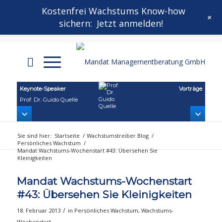
Kontakt
Mandat Wachstums-Wochenstart
Kostenfrei Wachstums Know-how
+
sichern:
Jetzt anmelden!
Mandat Growthletter®
Keynote‑Speaker
Vorträge
Prof. Dr. Guido Quelle
Sie sind hier:
Startseite
/
Wachstumstreiber Blog
/
Persönliches Wachstum
/
Mandat Wachstums-Wochenstart #43: Übersehen Sie
Kleinigkeiten
Mandat Wachstums-Wochenstart
#43: Übersehen Sie Kleinigkeiten
/
18. Februar 2013
in
Persönliches Wachstum
,
Wachstums-
Wochenstart