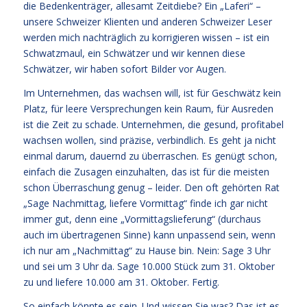
die Bedenkenträger, allesamt Zeitdiebe? Ein „Laferi“ –
unsere Schweizer Klienten und anderen Schweizer Leser
werden mich nachträglich zu korrigieren wissen – ist ein
Schwatzmaul, ein Schwätzer und wir kennen diese
Schwätzer, wir haben sofort Bilder vor Augen.
Im Unternehmen, das wachsen will, ist für Geschwätz kein
Platz, für leere Versprechungen kein Raum, für Ausreden
ist die Zeit zu schade. Unternehmen, die gesund, profitabel
wachsen wollen, sind präzise, verbindlich. Es geht ja nicht
einmal darum, dauernd zu überraschen. Es genügt schon,
einfach die Zusagen einzuhalten, das ist für die meisten
schon Überraschung genug – leider. Den oft gehörten Rat
„Sage Nachmittag, liefere Vormittag“ finde ich gar nicht
immer gut, denn eine „Vormittagslieferung“ (durchaus
auch im übertragenen Sinne) kann unpassend sein, wenn
ich nur am „Nachmittag“ zu Hause bin. Nein: Sage 3 Uhr
und sei um 3 Uhr da. Sage 10.000 Stück zum 31. Oktober
zu und liefere 10.000 am 31. Oktober. Fertig.
So einfach könnte es sein. Und wissen Sie was? Das ist es