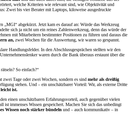
rtert, welche Kriterien wie relevant sind, wie Objektivität und
us: Zwei bis vier Berater mit Laptops, kiloweise ausgedruckte
tern „MGI“ abgekürzt. Jetzt kam es darauf an: Würde das Werkzeug
ndelte sich ja nicht um ein reines Zahlenwerkzeug, denn das würde der
rnehmen mit Mitarbeitern bestimmter Positionen zu führen und daraus die
ern an,
zwei Wochen für die Auswertung, wir waren so gespannt.
klare Handlungsfelder. In den Abschlussgesprächen stellten wir den
e Unternehmenslenker waren durch die Bank überaus erstaunt über die
rätseln? So einfach?“
cht zwei Tage oder zwei Wochen, sondern es sind
mehr als dreißig
ügung stehen. Und – ein unschätzbarer Vorteil: Wir, als externe Dritte
eicht ist.
den einen unschätzbaren Erfahrungsvorteil, auch gegenüber vielen
erall ist immenses Wissen gespeichert. Machen Sie sich das unbedingt
es Wissen noch stärker bündeln
und – auch kommunikativ – in