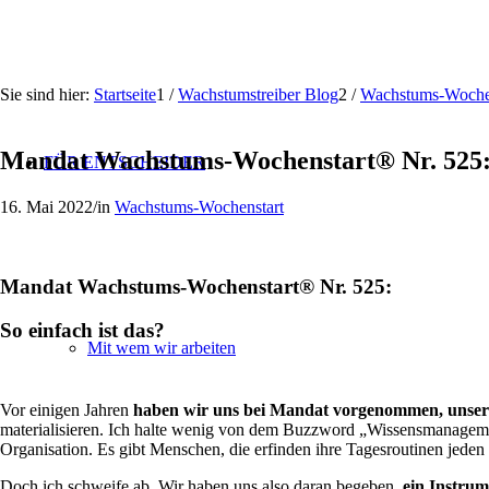
Sie sind hier:
Startseite
1
/
Wachstumstreiber Blog
2
/
Wachstums-Woche
Mandat Wachstums-Wochenstart® Nr. 525: S
FÜR ENTSCHEIDER
16. Mai 2022
/
in
Wachstums-Wochenstart
Mandat Wachstums-Wochenstart® Nr. 525:
So einfach ist das?
Mit wem wir arbeiten
Vor einigen Jahren
haben wir uns bei Mandat vorgenommen, unser 
materialisieren. Ich halte wenig von dem Buzzword „Wissensmanagem
Organisation. Es gibt Menschen, die erfinden ihre Tagesroutinen jede
Doch ich schweife ab. Wir haben uns also daran begeben,
ein Instrum