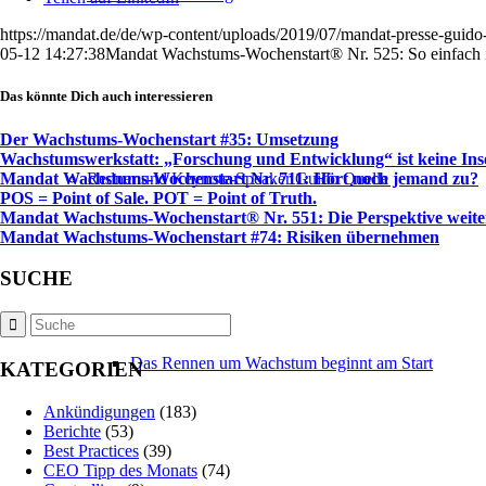
https://mandat.de/de/wp-content/uploads/2019/07/mandat-presse-guido-
05-12 14:27:38
Mandat Wachstums-Wochenstart® Nr. 525: So einfach i
Das könnte Dich auch interessieren
Der Wachstums-Wochenstart #35: Umsetzung
Wachstumswerkstatt: „Forschung und Entwicklung“ ist keine Ins
Mandat Wachstums-Wochenstart Nr. 711: Hört noch jemand zu?
Redner und Keynote-Speaker Guido Quelle
POS = Point of Sale. POT = Point of Truth.
Mandat Wachstums-Wochenstart® Nr. 551: Die Perspektive weite
Mandat Wachstums-Wochenstart #74: Risiken übernehmen
SUCHE
Das Rennen um Wachstum beginnt am Start
KATEGORIEN
Ankündigungen
(183)
Berichte
(53)
Best Practices
(39)
CEO Tipp des Monats
(74)