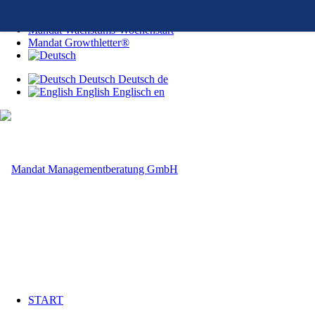
Kontakt
Mandat Wachstums-Wochenstart
Mandat Growthletter®
Deutsch
Deutsch
de
English
Englisch
en
START