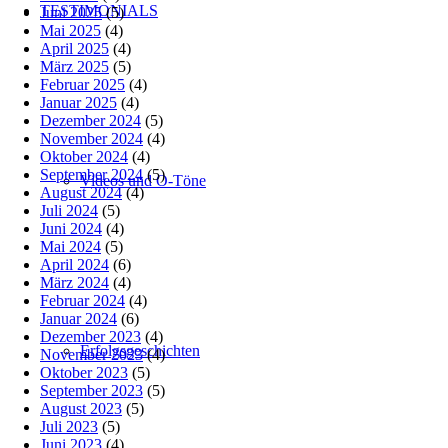
TESTIMONIALS
Juni 2025
(5)
Mai 2025
(4)
April 2025
(4)
März 2025
(5)
Februar 2025
(4)
Januar 2025
(4)
Dezember 2024
(5)
November 2024
(4)
Oktober 2024
(4)
September 2024
(5)
Videos und O-Töne
August 2024
(4)
Juli 2024
(5)
Juni 2024
(4)
Mai 2024
(5)
April 2024
(6)
März 2024
(4)
Februar 2024
(4)
Januar 2024
(6)
Dezember 2023
(4)
Erfolgsgeschichten
November 2023
(4)
Oktober 2023
(5)
September 2023
(5)
August 2023
(5)
Juli 2023
(5)
Juni 2023
(4)