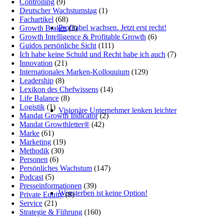
Controlling
(9)
Deutscher Wachstumstag
(1)
Fachartikel
(68)
Profitabel wachsen. Jetzt erst recht!
Growth Brakes
(3)
Growth Intelligence & Profitable Growth
(6)
Guidos persönliche Sicht
(111)
Ich habe keine Schuld und Recht habe ich auch
(7)
Innovation
(21)
Internationales Marken-Kolloquium
(129)
Leadership
(8)
Lexikon des Chefwissens
(14)
Life Balance
(8)
Logistik
(1)
Visionäre Unternehmer lenken leichter
Mandat Growth Indicator
(2)
Mandat Growthletter®
(42)
Marke
(61)
Marketing
(19)
Methodik
(30)
Personen
(6)
Persönliches Wachstum
(147)
Podcast
(5)
Presseinformationen
(39)
Wegsterben ist keine Option!
Private Equity
(8)
Service
(21)
Strategie & Führung
(160)