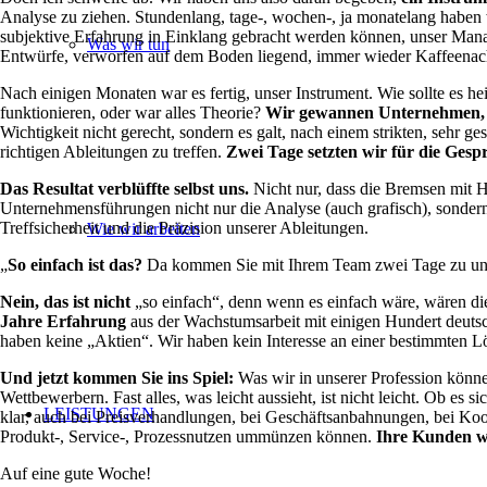
Analyse zu ziehen. Stundenlang, tage-, wochen-, ja monatelang haben wi
subjektive Erfahrung in Einklang gebracht werden können, unser Manage
Was wir tun
Entwürfe, verworfen auf dem Boden liegend, immer wieder Kaffeena
Nach einigen Monaten war es fertig, unser Instrument. Wie sollte es h
funktionieren, oder war alles Theorie?
Wir gewannen Unternehmen,
Wichtigkeit nicht gerecht, sondern es galt, nach einem strikten, sehr 
richtigen Ableitungen zu treffen.
Zwei Tage setzten wir für die Ges
Das Resultat verblüffte selbst uns.
Nicht nur, dass die Bremsen mit Hi
Unternehmensführungen nicht nur die Analyse (auch grafisch), sonder
Treffsicherheit und die Präzision unserer Ableitungen.
Wie wir arbeiten
„
So einfach ist das?
Da kommen Sie mit Ihrem Team zwei Tage zu uns u
Nein, das ist nicht
„so einfach“, denn wenn es einfach wäre, wären di
Jahre Erfahrung
aus der Wachstumsarbeit mit einigen Hundert deutsch
haben keine „Aktien“. Wir haben kein Interesse an einer bestimmten L
Und jetzt kommen Sie ins Spiel:
Was wir in unserer Profession könne
Wettbewerbern. Fast alles, was leicht aussieht, ist nicht leicht. Ob es
LEISTUNGEN
klar, auch bei Preisverhandlungen, bei Geschäftsanbahnungen, bei Ko
Produkt-, Service-, Prozessnutzen ummünzen können.
Ihre Kunden we
Auf eine gute Woche!