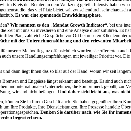
r im Kreis der Berater an dem Werkzeug gefeilt. Intensiv haben wir erö
mentstudio, das viel Platz bietet, sah zwischendurch sehr chaotisch a
chschub.
Es war eine spannende Entwicklungsphase.
eißen?
Wir nannten es den „Mandat Growth Indicator“
, bei uns in
die Zeit mit uns zu investieren und eine Analyse durchzuführen. Es ha
gestrafften Plan, zahlreiche Gespräche vor Ort bei unseren Klientenunte
präche mit der Unternehmensführung und den relevanten Mitarbeit
lfe unserer Methodik ganz offensichtlich wurden, sie offerierten auch 
n auch unsere Handlungsempfehlungen mit jeweiliger Priorität vor. Di
nd dann liegt Ihnen das so klar auf der Hand, woran wir seit langem 
e Bremsen und Engpässe längst erkannt und beseitigt. Es sind auch ni
en und internationalen Unternehmen, die komprimiert, geballt, zur Verf
ösung, wir sind nicht befangen.
Und daher sieht leicht aus, was nicht l
n, können Sie in Ihrem Geschäft auch. Sie haben gegenüber Ihren Kun
 sich um Ihre Produkte, Ihre Dienstleistungen, Ihre Prozesse handelt: Üb
operationsgesprächen.
Denken Sie darüber nach, wie Sie Ihr immens
rden begeistert sein.