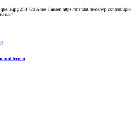
quelle.jpg
258
720
Anne Hausen
https://mandat.de/de/wp-content/upl
st das?
el
n und lernen