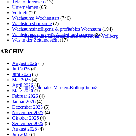
Telekonferenzen
(13)
Unternehmen
(65)
Vertrieb
(59)
Wachstums-Wochenstart
(746)
Wachstumshorizonte
(2)
Wachstumsintelligenz & profitables Wachstum
(194)
Wachstumsirrtümer & Wachstumsbremsen
(88)
Redner und Experten Linda und Fabian Vollberg
Was in der Zeitung steht
(17)
ARCHIV
August 2026
(1)
Juli 2026
(4)
Juni 2026
(5)
Mai 2026
(4)
April 2026
(4)
Internationales Marken-Kolloquium®
März 2026
(5)
Februar 2026
(4)
Januar 2026
(4)
Dezember 2025
(5)
November 2025
(4)
Oktober 2025
(4)
September 2025
(5)
August 2025
(4)
Juli 2025
(4)