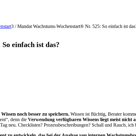
nstart
3
/
Mandat Wachstums-Wochenstart® Nr. 525: So einfach ist das
o einfach ist das?
Wissen noch besser zu speichern.
Wissen ist flüchtig, Berater komm
ent“, denn die
Verwendung verfügbaren Wissens liegt meist nicht
n Tag neu. Checklisten? Prozessbeschreibungen? Schall und Rauch, ich 
ent zu entwickeln, das bei der Analyse von internen Wachstumsbre