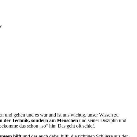
?
en und gehen und es war und ist uns wichtig, unser Wissen zu
 an der Technik, sondern am Menschen
und seiner Disziplin und
bekomme das schon „so“ hin. Das geht oft schief.
msen hilft
und das auch dabei hilft, die richtigen Schlüsse aus der