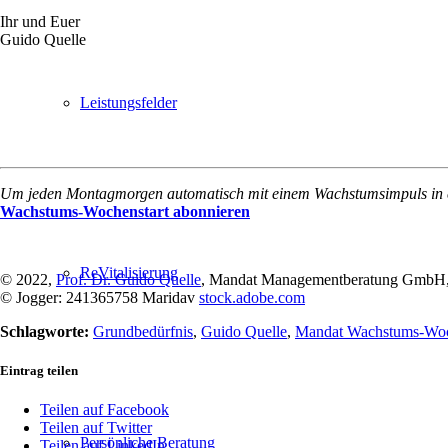
Ihr und Euer
Guido Quelle
Leistungsfelder
Um jeden Montagmorgen automatisch mit einem Wachstumsimpuls in eine
Wachstums-Wochenstart abonnieren
ReVitalisierung
© 2022,
Prof. Dr. Guido Quelle
, Mandat Managementberatung GmbH,
© Jogger: 241365758 Maridav
stock.adobe.com
Schlagworte:
Grundbedürfnis
,
Guido Quelle
,
Mandat Wachstums-Woc
Eintrag teilen
Teilen auf Facebook
Teilen auf Twitter
Persönliche Beratung
Teilen auf LinkedIn