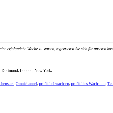
 erfolgreiche Woche zu starten, registrieren Sie sich für unseren k
 Dortmund, London, New York.
henstart
,
Omnichannel
,
profitabel wachsen
,
profitables Wachstum
,
Tec