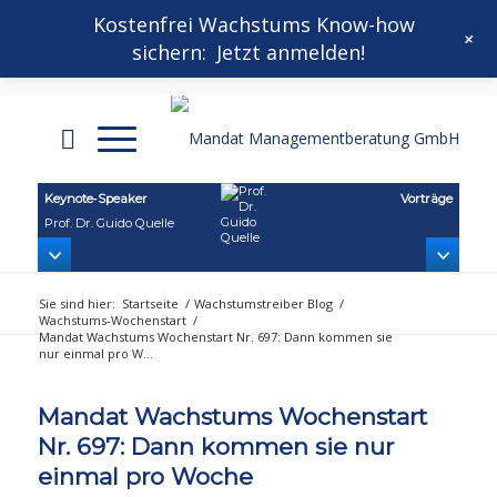
Kontakt
Mandat Wachstums-Wochenstart
Kostenfrei Wachstums Know-how
+
sichern:
Jetzt anmelden!
Mandat Growthletter®
Keynote‑Speaker
Vorträge
Prof. Dr. Guido Quelle
Sie sind hier:
Startseite
/
Wachstumstreiber Blog
/
Wachstums-Wochenstart
/
Mandat Wachstums Wochenstart Nr. 697: Dann kommen sie
nur einmal pro W...
Mandat Wachstums Wochenstart
Nr. 697: Dann kommen sie nur
einmal pro Woche