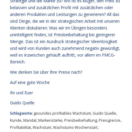
Strategie und die Marke zu? Wo ist es klüger, den Preis zu
belassen und zusätzlichen Profit mit zusätzlichen oder
anderen Produkten und Leistungen zu generieren? All das
sind Dinge, die wir in der strategischen Arbeit mit unseren
Klienten diskutieren. Was wir im Übrigen besonders
unintelligent finden, ist Preisbeibehaltung bei geringerer
Menge. Das ist ein Ausdruck strategischer Ideenlosigkeit
und wird von Kunden auch zunehmend negativ gewürdigt,
weil es inzwischen gehäuft auftritt, vor allem im FMCG-
Bereich.
Wie denken Sie über Ihre Preise nach?
Auf eine gute Woche
Ihr und Euer
Guido Quelle
Schlagworte:
gesundes profitables Wachstum
,
Guido Quelle
,
Kunde
,
Mandat
,
Markenstärke
,
Preisbeibehaltung
,
Preisgrenze
,
Profitabilität
,
Wachstum
,
Wachstums-Wochenstart
,