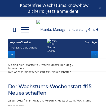
Kontakt
Mandat Wachstums-Wochenstart
Kostenfrei Wachstums Know-how
+
sichern:
Jetzt anmelden!
Mandat Growthletter®
Keynote‑Speaker
Vorträge
Prof. Dr. Guido Quelle
Sie sind hier:
Startseite
/
Wachstumstreiber Blog
/
Innovation
/
Der Wachstums-Wochenstart #15: Neues schaffen
Der Wachstums-Wochenstart #15:
Neues schaffen
/
23. Juli 2012
in
Innovation
,
Persönliches Wachstum
,
Wachstums-
Wochenstart