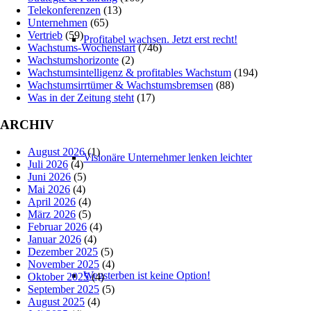
Telekonferenzen
(13)
Unternehmen
(65)
Vertrieb
(59)
Profitabel wachsen. Jetzt erst recht!
Wachstums-Wochenstart
(746)
Wachstumshorizonte
(2)
Wachstumsintelligenz & profitables Wachstum
(194)
Wachstumsirrtümer & Wachstumsbremsen
(88)
Was in der Zeitung steht
(17)
ARCHIV
August 2026
(1)
Visionäre Unternehmer lenken leichter
Juli 2026
(4)
Juni 2026
(5)
Mai 2026
(4)
April 2026
(4)
März 2026
(5)
Februar 2026
(4)
Januar 2026
(4)
Dezember 2025
(5)
November 2025
(4)
Wegsterben ist keine Option!
Oktober 2025
(4)
September 2025
(5)
August 2025
(4)