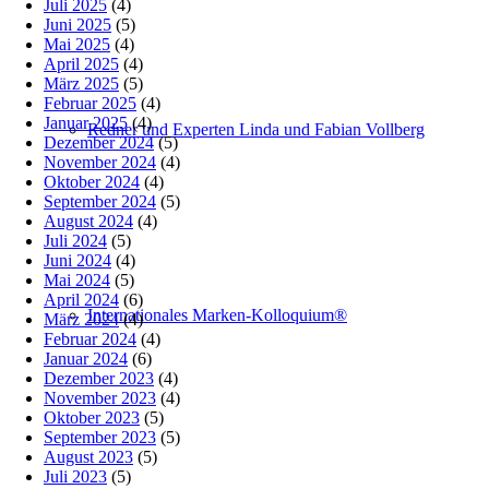
Juli 2025
(4)
Juni 2025
(5)
Mai 2025
(4)
April 2025
(4)
März 2025
(5)
Februar 2025
(4)
Januar 2025
(4)
Redner und Experten Linda und Fabian Vollberg
Dezember 2024
(5)
November 2024
(4)
Oktober 2024
(4)
September 2024
(5)
August 2024
(4)
Juli 2024
(5)
Juni 2024
(4)
Mai 2024
(5)
April 2024
(6)
Internationales Marken-Kolloquium®
März 2024
(4)
Februar 2024
(4)
Januar 2024
(6)
Dezember 2023
(4)
November 2023
(4)
Oktober 2023
(5)
September 2023
(5)
August 2023
(5)
Juli 2023
(5)