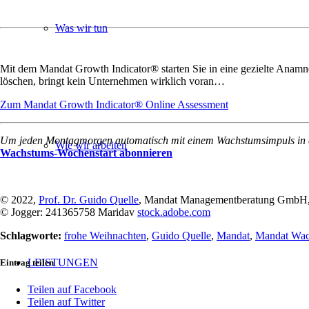
Was wir tun
Mit dem Mandat Growth Indicator® starten Sie in eine gezielte Anamne
löschen, bringt kein Unternehmen wirklich voran…
Zum Mandat Growth Indicator® Online Assessment
Um jeden Montagmorgen automatisch mit einem Wachstumsimpuls in eine
Wie wir arbeiten
Wachstums-Wochenstart abonnieren
© 2022,
Prof. Dr. Guido Quelle
, Mandat Managementberatung GmbH,
© Jogger: 241365758 Maridav
stock.adobe.com
Schlagworte:
frohe Weihnachten
,
Guido Quelle
,
Mandat
,
Mandat Wac
LEISTUNGEN
Eintrag teilen
Teilen auf Facebook
Teilen auf Twitter