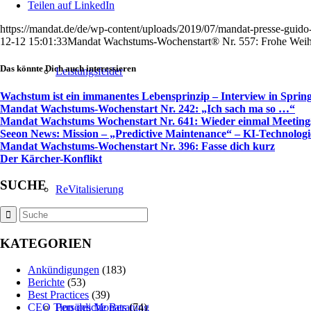
Teilen auf LinkedIn
https://mandat.de/de/wp-content/uploads/2019/07/mandat-presse-guido-
12-12 15:01:33
Mandat Wachstums-Wochenstart® Nr. 557: Frohe Wei
Das könnte Dich auch interessieren
Leistungsfelder
Wachstum ist ein immanentes Lebensprinzip – Interview in Springe
Mandat Wachstums-Wochenstart Nr. 242: „Ich sach ma so …“
Mandat Wachstums Wochenstart Nr. 641: Wieder einmal Meeting
Seeon News: Mission – „Predictive Maintenance“ – KI-Technologi
Mandat Wachstums-Wochenstart Nr. 396: Fasse dich kurz
Der Kärcher-Konflikt
SUCHE
ReVitalisierung
KATEGORIEN
Ankündigungen
(183)
Berichte
(53)
Best Practices
(39)
Persönliche Beratung
CEO Tipp des Monats
(74)