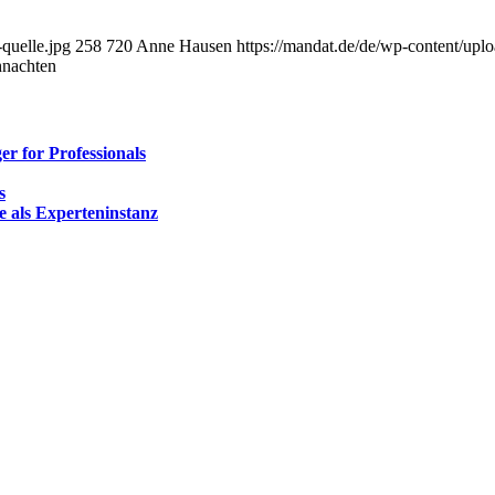
quelle.jpg
258
720
Anne Hausen
https://mandat.de/de/wp-content/upl
hnachten
r for Professionals
s
e als Experteninstanz