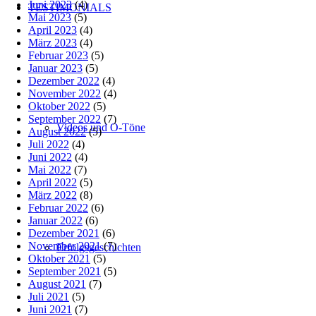
Juni 2023
(4)
TESTIMONIALS
Mai 2023
(5)
April 2023
(4)
März 2023
(4)
Februar 2023
(5)
Januar 2023
(5)
Dezember 2022
(4)
November 2022
(4)
Oktober 2022
(5)
September 2022
(7)
Videos und O-Töne
August 2022
(5)
Juli 2022
(4)
Juni 2022
(4)
Mai 2022
(7)
April 2022
(5)
März 2022
(8)
Februar 2022
(6)
Januar 2022
(6)
Dezember 2021
(6)
November 2021
(7)
Erfolgsgeschichten
Oktober 2021
(5)
September 2021
(5)
August 2021
(7)
Juli 2021
(5)
Juni 2021
(7)