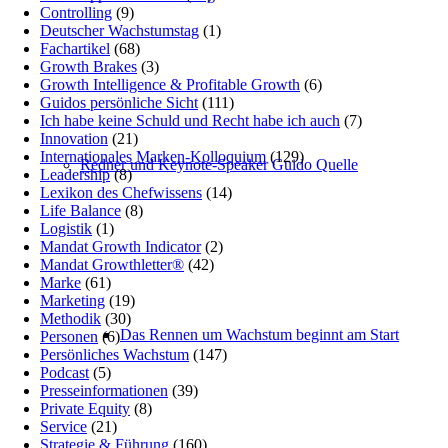
Controlling
(9)
Deutscher Wachstumstag
(1)
Fachartikel
(68)
Growth Brakes
(3)
Growth Intelligence & Profitable Growth
(6)
Guidos persönliche Sicht
(111)
Ich habe keine Schuld und Recht habe ich auch
(7)
Innovation
(21)
Internationales Marken-Kolloquium
(129)
Redner und Keynote-Speaker Guido Quelle
Leadership
(8)
Lexikon des Chefwissens
(14)
Life Balance
(8)
Logistik
(1)
Mandat Growth Indicator
(2)
Mandat Growthletter®
(42)
Marke
(61)
Marketing
(19)
Methodik
(30)
Das Rennen um Wachstum beginnt am Start
Personen
(6)
Persönliches Wachstum
(147)
Podcast
(5)
Presseinformationen
(39)
Private Equity
(8)
Service
(21)
Strategie & Führung
(160)