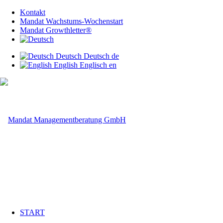
Kontakt
Mandat Wachstums-Wochenstart
Mandat Growthletter®
Deutsch
Deutsch
de
English
Englisch
en
START