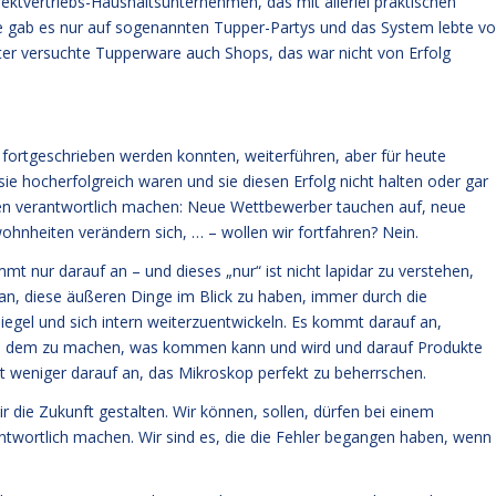
ektvertriebs-Haushaltsunternehmen, das mit allerlei praktischen
te gab es nur auf sogenannten Tupper-Partys und das System lebte v
äter versuchte Tupperware auch Shops, das war nicht von Erfolg
t fortgeschrieben werden konnten, weiterführen, aber für heute
ie hocherfolgreich waren und sie diesen Erfolg nicht halten oder gar
en verantwortlich machen: Neue Wettbewerber tauchen auf, neue
nheiten verändern sich, … – wollen wir fortfahren? Nein.
 nur darauf an – und dieses „nur“ ist nicht lapidar zu verstehen,
 an, diese äußeren Dinge im Blick zu haben, immer durch die
iegel und sich intern weiterzuentwickeln. Es kommt darauf an,
 von dem zu machen, was kommen kann und wird und darauf Produkte
weniger darauf an, das Mikroskop perfekt zu beherrschen.
r die Zukunft gestalten. Wir können, sollen, dürfen bei einem
ntwortlich machen. Wir sind es, die die Fehler begangen haben, wenn