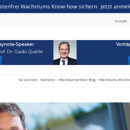
stenfrei Wachstums Know-how sichern:
Jetzt anmel
Kontakt
eynote‑Speaker
Vorträ
of. Dr. Guido Quelle
Sie sind hier:
Startseite
/
Wachstumstreiber Blog
/
Wachstums-Wochen