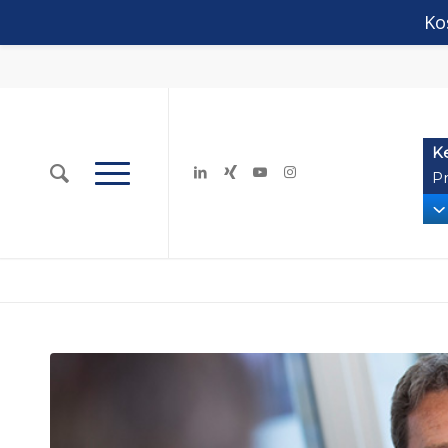
Ko
K
Pr