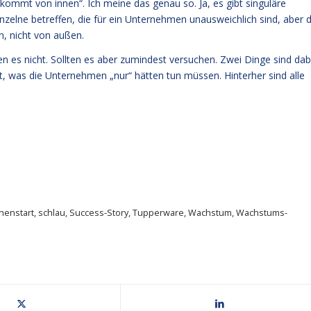
ommt von innen“. Ich meine das genau so. Ja, es gibt singuläre
inzelne betreffen, die für ein Unternehmen unausweichlich sind, aber d
, nicht von außen.
en es nicht. Sollten es aber zumindest versuchen. Zwei Dinge sind dab
t, was die Unternehmen „nur“ hätten tun müssen. Hinterher sind alle
enstart
,
schlau
,
Success-Story
,
Tupperware
,
Wachstum
,
Wachstums-