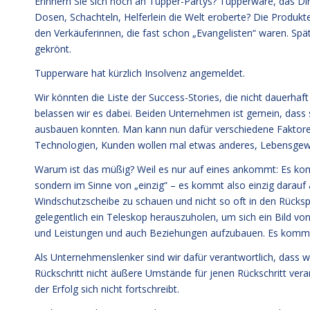
Erinnern Sie sich noch an Tupper-Partys? Tupperware, das Dir
Dosen, Schachteln, Helferlein die Welt eroberte? Die Produk
den Verkäuferinnen, die fast schon „Evangelisten“ waren. Sp
gekrönt.
Tupperware hat kürzlich Insolvenz angemeldet.
Wir könnten die Liste der Success-Stories, die nicht dauerhaf
belassen wir es dabei. Beiden Unternehmen ist gemein, dass s
ausbauen konnten. Man kann nun dafür verschiedene Faktor
Technologien, Kunden wollen mal etwas anderes, Lebensgewoh
Warum ist das müßig? Weil es nur auf eines ankommt: Es kommt
sondern im Sinne von „einzig“ – es kommt also einzig darauf
Windschutzscheibe zu schauen und nicht so oft in den Rücksp
gelegentlich ein Teleskop herauszuholen, um sich ein Bild
und Leistungen und auch Beziehungen aufzubauen. Es kommt 
Als Unternehmenslenker sind wir dafür verantwortlich, dass wi
Rückschritt nicht äußere Umstände für jenen Rückschritt vera
der Erfolg sich nicht fortschreibt.