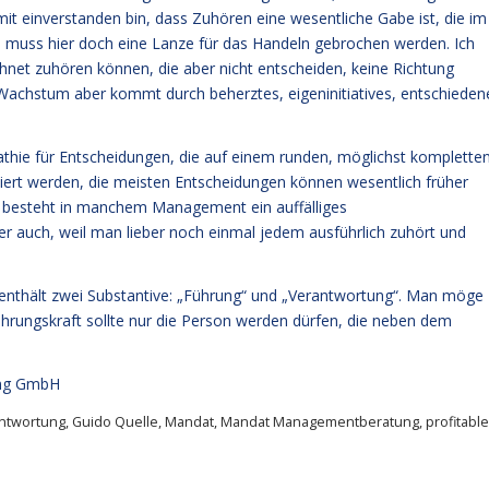
t einverstanden bin, dass Zuhören eine wesentliche Gabe ist, die im
t, muss hier doch eine Lanze für das Handeln gebrochen werden. Ich
hnet zuhören können, die aber nicht entscheiden, keine Richtung
 Wachstum aber kommt durch beherztes, eigeninitiatives, entschieden
pathie für Entscheidungen, die auf einem runden, möglichst komplette
tiert werden, die meisten Entscheidungen können wesentlich früher
es besteht in manchem Management ein auffälliges
er auch, weil man lieber noch einmal jedem ausführlich zuhört und
nthält zwei Substantive: „Führung“ und „Verantwortung“. Man möge
hrungskraft sollte nur die Person werden dürfen, die neben dem
ng GmbH
ntwortung
,
Guido Quelle
,
Mandat
,
Mandat Managementberatung
,
profitabl