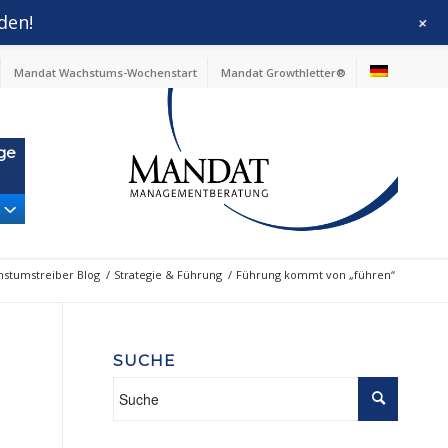
den!
+
Mandat Wachstums-Wochenstart
Mandat Growthletter®
ge
stumstreiber Blog
/
Strategie & Führung
/
Führung kommt von „führen“
SUCHE