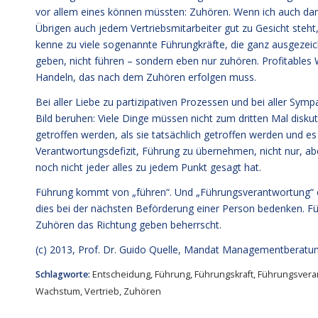
vor allem eines können müssten: Zuhören. Wenn ich auch dami
Übrigen auch jedem Vertriebsmitarbeiter gut zu Gesicht steh
kenne zu viele sogenannte Führungkräfte, die ganz ausgezeic
geben, nicht führen – sondern eben nur zuhören. Profitables
Handeln, das nach dem Zuhören erfolgen muss.
Bei aller Liebe zu partizipativen Prozessen und bei aller Sym
Bild beruhen: Viele Dinge müssen nicht zum dritten Mal disku
getroffen werden, als sie tatsächlich getroffen werden und 
Verantwortungsdefizit, Führung zu übernehmen, nicht nur, ab
noch nicht jeder alles zu jedem Punkt gesagt hat.
Führung kommt von „führen“. Und „Führungsverantwortung“ e
dies bei der nächsten Beförderung einer Person bedenken. Fü
Zuhören das Richtung geben beherrscht.
(c) 2013,
Prof. Dr. Guido Quelle
, Mandat Managementberatu
Schlagworte:
Entscheidung
,
Führung
,
Führungskraft
,
Führungsvera
Wachstum
,
Vertrieb
,
Zuhören