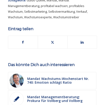
Schlagworte:
Guido Quelle
,
Mandat
,
Mandat
Managementberatung
,
profitabel wachsen
,
profitables
Wachstum
,
Selbstmarketing
,
Selbstvermarktung
,
Verkauf
,
Wachstum
,
Wachstumsexperte
,
Wachstumstreiber
Eintrag teilen
Das könnte Dich auch interessieren
Mandat Wachstums-Wochenstart Nr.
740: Emotion schlägt Ratio
Mandat Managementberatung:
Prokura für Vollberg und Vollberg