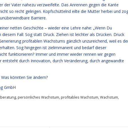
 der der Vater nahezu verzweifelte. Das Anrennen gegen die Kante
cht so recht gelingen. Kopfschüttelnd eilte die Mutter herbei und zo
 unüberwindbare Barriere.
 einer netten Geschichte – wieder eine Lehre nahe: „Wenn Du
diesem Fall: Sog statt Druck. Ziehen ist leichter als Drücken. Druck
enerierung profitablen Wachstums gänzlich unzureichend, weil es de
halten. Sog hingegen ist zielimmanent und bedarf dieser
 nicht funktionieren? Immer und immer wieder rennen wir gegen
r entsteht durch Innovation, durch Veränderung, durch angewandte
? Was könnten Sie ändern?
ng GmbH
beratung
,
persönliches Wachstum
,
profitables Wachstum
,
Wachstum
,