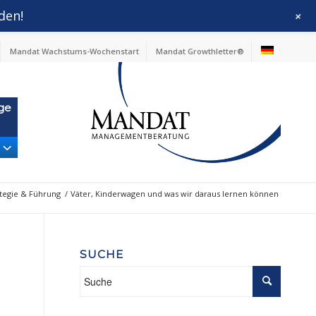
den!
+
Mandat Wachstums-Wochenstart
Mandat Growthletter®
ge
ategie & Führung
/
Väter, Kinderwagen und was wir daraus lernen können
SUCHE