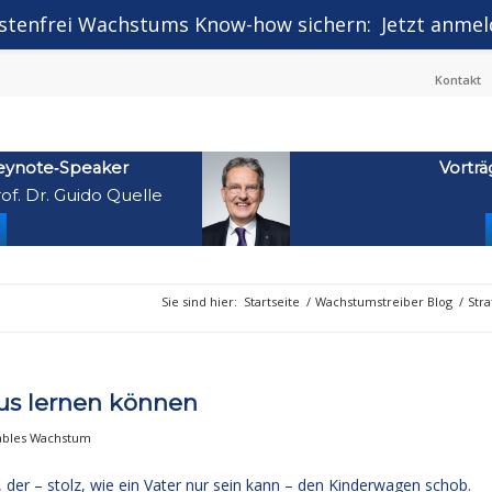
stenfrei Wachstums Know-how sichern:
Jetzt anmel
Kontakt
eynote‑Speaker
Vorträ
of. Dr. Guido Quelle
Sie sind hier:
Startseite
/
Wachstumstreiber Blog
/
Str
us lernen können
tables Wachstum
 der – stolz, wie ein Vater nur sein kann – den Kinderwagen schob.