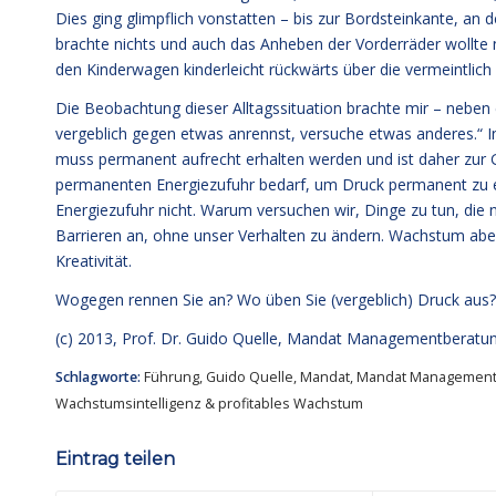
Dies ging glimpflich vonstatten – bis zur Bordsteinkante, an
brachte nichts und auch das Anheben der Vorderräder wollte ni
den Kinderwagen kinderleicht rückwärts über die vermeintlich
Die Beobachtung dieser Alltagssituation brachte mir – neben
vergeblich gegen etwas anrennst, versuche etwas anderes.“ In 
muss permanent aufrecht erhalten werden und ist daher zur G
permanenten Energiezufuhr bedarf, um Druck permanent zu er
Energiezufuhr nicht. Warum versuchen wir, Dinge zu tun, die
Barrieren an, ohne unser Verhalten zu ändern. Wachstum abe
Kreativität.
Wogegen rennen Sie an? Wo üben Sie (vergeblich) Druck aus
(c) 2013,
Prof. Dr. Guido Quelle
, Mandat Managementberatu
Schlagworte:
Führung
,
Guido Quelle
,
Mandat
,
Mandat Management
Wachstumsintelligenz & profitables Wachstum
Eintrag teilen