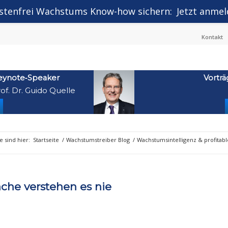
stenfrei Wachstums Know-how sichern:
Jetzt anmel
Kontakt
eynote‑Speaker
Vorträ
of. Dr. Guido Quelle
e sind hier:
Startseite
/
Wachstumstreiber Blog
/
Wachstumsintelligenz & profitab
che verstehen es nie