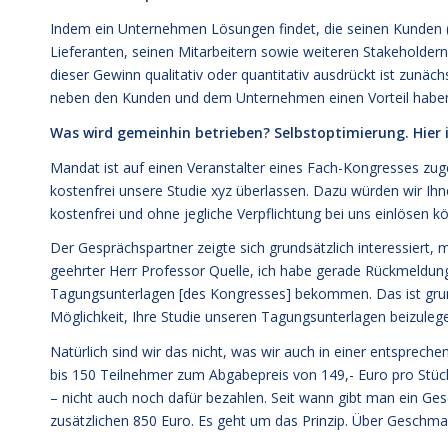
Indem ein Unternehmen Lösungen findet, die seinen Kunden 
Lieferanten, seinen Mitarbeitern sowie weiteren Stakeholdern 
dieser Gewinn qualitativ oder quantitativ ausdrückt ist zunäch
neben den Kunden und dem Unternehmen einen Vorteil haben.
Was wird gemeinhin betrieben? Selbstoptimierung. Hier is
Mandat ist auf einen Veranstalter eines Fach-Kongresses z
kostenfrei unsere Studie xyz überlassen. Dazu würden wir Ih
kostenfrei und ohne jegliche Verpflichtung bei uns einlösen kö
Der Gesprächspartner zeigte sich grundsätzlich interessiert,
geehrter Herr Professor Quelle, ich habe gerade Rückmeldun
Tagungsunterlagen [des Kongresses] bekommen. Das ist grunds
Möglichkeit, Ihre Studie unseren Tagungsunterlagen beizulegen
Natürlich sind wir das nicht, was wir auch in einer entsprec
bis 150 Teilnehmer zum Abgabepreis von 149,- Euro pro Stück
– nicht auch noch dafür bezahlen. Seit wann gibt man ein Ge
zusätzlichen 850 Euro. Es geht um das Prinzip. Über Geschmack 