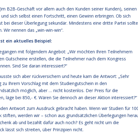
(im B2B-Geschäft vor allem auch den Kunden seiner Kunden), seinen
und sich selbst einen Fortschritt, einen Gewinn erbringen. Ob sich
st bei dieser Überlegung sekundär. Mindestens eine dritte Partei sollte
 Wir nennen das „win-win-win“.
t ein aktuelles Beispiel:
ugegangen mit folgendem Angebot: „Wir möchten Ihren Teilnehmern
nen Gutscheine erstellen, die die Teilnehmer nach dem Kongress
nnen. Sind Sie daran interessiert?“
 musste sich aber rückversichern und heute kam die Antwort: „Sehr
g zu Ihrem Vorschlag mit dem Studiengutschein in den
ätzlich möglich, aber … nicht kostenlos. Der Preis für die
, läge bei 850,- €. Wären Sie dennoch an dieser Aktion interessiert?“
henden Antwort zum Ausdruck gebracht haben. Wenn wir Studien für 10
 stiften, werden wir – schon aus grundsätzlichen Überlegungen hera
schenk ab und bezahlt dafür auch noch? Es geht nicht um die
lässt sich streiten, über Prinzipien nicht.