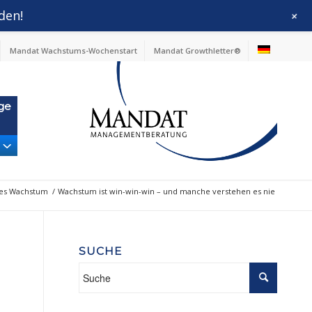
den!
+
Mandat Wachstums-Wochenstart
Mandat Growthletter®
ge
les Wachstum
/
Wachstum ist win-win-win – und manche verstehen es nie
SUCHE