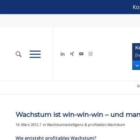
Ko
K
Pr
Si
Wachstum ist win-win-win – und man
/
14. März 2012
in
Wachstumsintelligenz & profitables Wachstum
Wie entsteht profitables Wachstum?