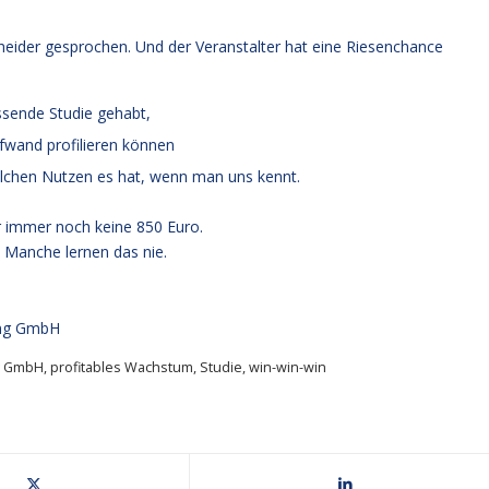
cheider gesprochen. Und der Veranstalter hat eine Riesenchance
sende Studie gehabt,
ufwand profilieren können
lchen Nutzen es hat, wenn man uns kennt.
r immer noch keine 850 Euro.
 Manche lernen das nie.
ung GmbH
g GmbH
,
profitables Wachstum
,
Studie
,
win-win-win