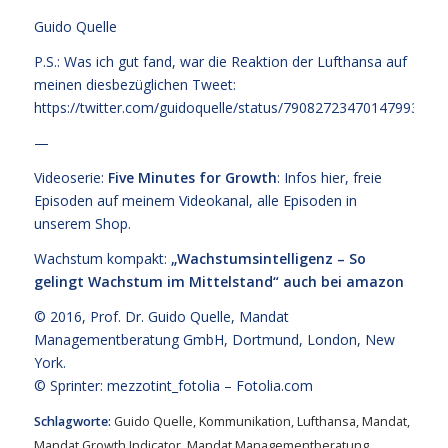
Guido Quelle
P.S.: Was ich gut fand, war die Reaktion der Lufthansa auf
meinen diesbezüglichen Tweet:
https://twitter.com/guidoquelle/status/790827234701479936
—
Videoserie:
Five Minutes for Growth
: Infos
hier,
freie
Episoden
auf meinem Videokanal
, alle Episoden
in
unserem Shop
.
Wachstum kompakt:
„Wachstumsintelligenz – So
gelingt Wachstum im Mittelstand“
auch bei amazon
© 2016,
Prof. Dr. Guido Quelle
, Mandat
Managementberatung GmbH, Dortmund, London, New
York.
© Sprinter: mezzotint_fotolia –
Fotolia.com
Schlagworte:
Guido Quelle
,
Kommunikation
,
Lufthansa
,
Mandat
,
Mandat Growth Indicator
,
Mandat Managementberatung
,