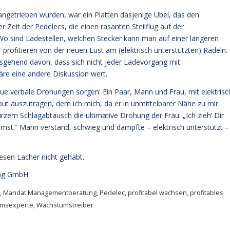
rangetrieben wurden, war ein Platten dasjenige Übel, das den
r Zeit der Pedelecs, die einen rasanten Steilflug auf der
Wo sind Ladestellen, welchen Stecker kann man auf einer längeren
profitieren von der neuen Lust am (elektrisch unterstützten) Radeln.
sgehend davon, dass sich nicht jeder Ladevorgang mit
re eine andere Diskussion wert.
ue verbale Drohungen sorgen: Ein Paar, Mann und Frau, mit elektrisc
put auszutragen, dem ich mich, da er in unmittelbarer Nähe zu mir
urzem Schlagabtausch die ultimative Drohung der Frau: „Ich zieh’ Dir
mst.“ Mann verstand, schwieg und dampfte – elektrisch unterstützt –
esen Lacher nicht gehabt.
ng GmbH
,
Mandat Managementberatung
,
Pedelec
,
profitabel wachsen
,
profitables
msexperte
,
Wachstumstreiber