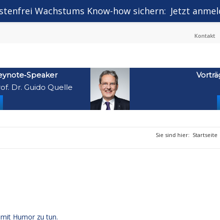
stenfrei Wachstums Know-how sichern:
Jetzt anmel
Kontakt
eynote‑Speaker
Vorträ
of. Dr. Guido Quelle
Sie sind hier:
Startseite
mit Humor zu tun.