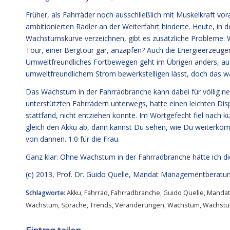
Früher, als Fahrräder noch ausschließlich mit Muskelkraft vo
ambitionierten Radler an der Weiterfahrt hinderte. Heute, in de
Wachstumskurve verzeichnen, gibt es zusätzliche Probleme: 
Tour, einer Bergtour gar, anzapfen? Auch die Energieerzeuger 
Umweltfreundliches Fortbewegen geht im Übrigen anders, au
umweltfreundlichem Strom bewerkstelligen lässt, doch das wä
Das Wachstum in der Fahrradbranche kann dabei für völlig ne
unterstützten Fahrrädern unterwegs, hatte einen leichten Dis
stattfand, nicht entziehen konnte. Im Wortgefecht fiel nach k
gleich den Akku ab, dann kannst Du sehen, wie Du weiterkom
von dannen. 1:0 für die Frau.
Ganz klar: Ohne Wachstum in der Fahrradbranche hätte ich di
(c) 2013,
Prof. Dr. Guido Quelle
, Mandat Managementberatu
Schlagworte:
Akku
,
Fahrrad
,
Fahrradbranche
,
Guido Quelle
,
Mandat
Wachstum
,
Sprache
,
Trends
,
Veränderungen
,
Wachstum
,
Wachstu