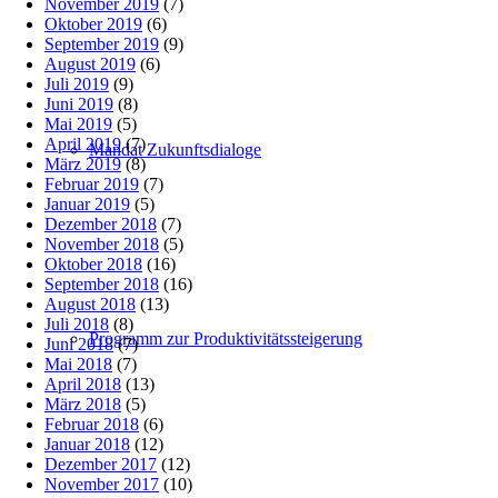
November 2019
(7)
Oktober 2019
(6)
September 2019
(9)
August 2019
(6)
Juli 2019
(9)
Juni 2019
(8)
Mai 2019
(5)
April 2019
(7)
Mandat Zukunftsdialoge
März 2019
(8)
Februar 2019
(7)
Januar 2019
(5)
Dezember 2018
(7)
November 2018
(5)
Oktober 2018
(16)
September 2018
(16)
August 2018
(13)
Juli 2018
(8)
Programm zur Produktivitätssteigerung
Juni 2018
(7)
Mai 2018
(7)
April 2018
(13)
März 2018
(5)
Februar 2018
(6)
Januar 2018
(12)
Dezember 2017
(12)
November 2017
(10)