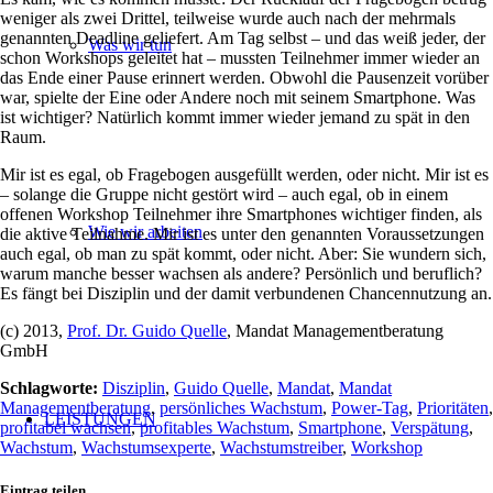
weniger als zwei Drittel, teilweise wurde auch nach der mehrmals
genannten Deadline geliefert. Am Tag selbst – und das weiß jeder, der
Was wir tun
schon Workshops geleitet hat – mussten Teilnehmer immer wieder an
das Ende einer Pause erinnert werden. Obwohl die Pausenzeit vorüber
war, spielte der Eine oder Andere noch mit seinem Smartphone. Was
ist wichtiger? Natürlich kommt immer wieder jemand zu spät in den
Raum.
Mir ist es egal, ob Fragebogen ausgefüllt werden, oder nicht. Mir ist es
– solange die Gruppe nicht gestört wird – auch egal, ob in einem
offenen Workshop Teilnehmer ihre Smartphones wichtiger finden, als
Wie wir arbeiten
die aktive Teilnahme. Mir ist es unter den genannten Voraussetzungen
auch egal, ob man zu spät kommt, oder nicht. Aber: Sie wundern sich,
warum manche besser wachsen als andere? Persönlich und beruflich?
Es fängt bei Disziplin und der damit verbundenen Chancennutzung an.
(c) 2013,
Prof. Dr. Guido Quelle
, Mandat Managementberatung
GmbH
Schlagworte:
Disziplin
,
Guido Quelle
,
Mandat
,
Mandat
Managementberatung
,
persönliches Wachstum
,
Power-Tag
,
Prioritäten
,
LEISTUNGEN
profitabel wachsen
,
profitables Wachstum
,
Smartphone
,
Verspätung
,
Wachstum
,
Wachstumsexperte
,
Wachstumstreiber
,
Workshop
Eintrag teilen