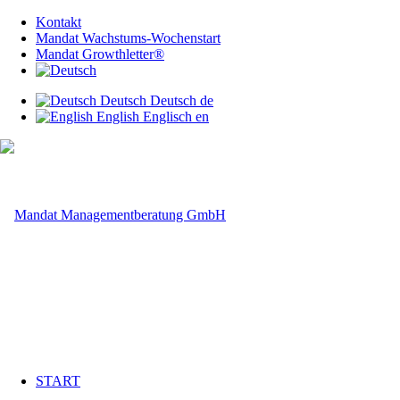
Kontakt
Mandat Wachstums-Wochenstart
Mandat Growthletter®
Deutsch
Deutsch
de
English
Englisch
en
START