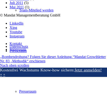
Juli 2011
(5)
Mai 2011
(1)
Team-Mitglied werden
© Mandat Managementberatung GmbH
LinkedIn
Xing
Youtube
Instagram
Kontakt
Datenschutz
Impressum
Presseraum
„Bombendrohung? Folgen Sie dieser Anleitung.“
Mandat Growthletter
Nr. 83 „Methodik“ erschienen
Nach oben scrollen
Kostenfrei Wachstums Know-how sichern:
Jetzt anmelden!
+
+
Presseraum