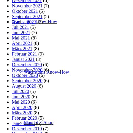
Dezember 2021
(6)
November 2021
(7)
Oktober 2021
(5)
September 2021
(5)
Wachstums Know-How
August 2021
(7)
Juli 2021
(5)
Juni 2021
(7)
Mai 2021
(8)
April 2021
(8)
März 2021
(8)
Februar 2021
(9)
Januar 2021
(8)
Dezember 2020
(6)
November 2020
(6)
Wachstums Know-How
Oktober 2020
(6)
September 2020
(6)
August 2020
(6)
Juli 2020
(5)
Juni 2020
(6)
Mai 2020
(6)
April 2020
(8)
März 2020
(8)
Februar 2020
(5)
Mandat E-Shop
Januar 2020
(6)
Dezember 2019
(7)