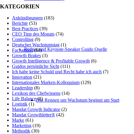
KATEGORIEN
Ankündigungen
(183)
Berichte
(53)
Best Practices
(39)
CEO Tipp des Monats
(74)
Controlling
(9)
Deutscher Wachstumstag
(1)
Redner und Keynote-Speaker Guido Quelle
Fachartikel
(68)
Growth Brakes
(3)
Growth Intelligence & Profitable Growth
(6)
Guidos persönliche Sicht
(111)
Ich habe keine Schuld und Recht habe ich auch
(7)
Innovation
(21)
Internationales Marken-Kolloquium
(129)
Leadership
(8)
Lexikon des Chefwissens
(14)
Life Balance
(8)
Das Rennen um Wachstum beginnt am Start
Logistik
(1)
Mandat Growth Indicator
(2)
Mandat Growthletter®
(42)
Marke
(61)
Marketing
(19)
Methodik
(30)