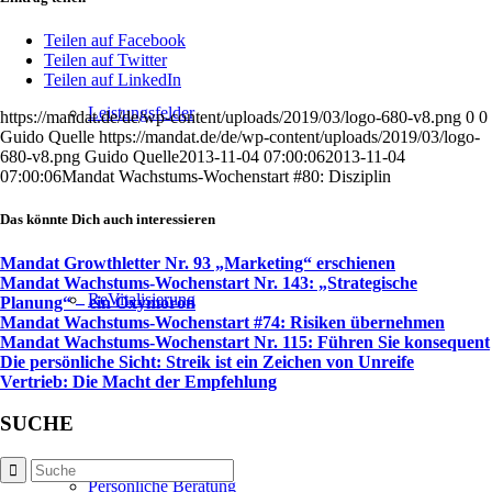
Teilen auf Facebook
Teilen auf Twitter
Teilen auf LinkedIn
Leistungsfelder
https://mandat.de/de/wp-content/uploads/2019/03/logo-680-v8.png
0
0
Guido Quelle
https://mandat.de/de/wp-content/uploads/2019/03/logo-
680-v8.png
Guido Quelle
2013-11-04 07:00:06
2013-11-04
07:00:06
Mandat Wachstums-Wochenstart #80: Disziplin
Das könnte Dich auch interessieren
Mandat Growthletter Nr. 93 „Marketing“ erschienen
Mandat Wachstums-Wochenstart Nr. 143: „Strategische
ReVitalisierung
Planung“ – ein Oxymoron
Mandat Wachstums-Wochenstart #74: Risiken übernehmen
Mandat Wachstums-Wochenstart Nr. 115: Führen Sie konsequent
Die persönliche Sicht: Streik ist ein Zeichen von Unreife
Vertrieb: Die Macht der Empfehlung
SUCHE
Persönliche Beratung