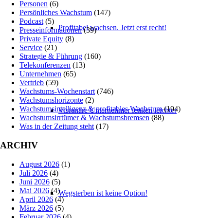
Personen
(6)
Persönliches Wachstum
(147)
Podcast
(5)
Profitabel wachsen. Jetzt erst recht!
Presseinformationen
(39)
Private Equity
(8)
Service
(21)
Strategie & Führung
(160)
Telekonferenzen
(13)
Unternehmen
(65)
Vertrieb
(59)
Wachstums-Wochenstart
(746)
Wachstumshorizonte
(2)
Wachstumsintelligenz & profitables Wachstum
(194)
Visionäre Unternehmer lenken leichter
Wachstumsirrtümer & Wachstumsbremsen
(88)
Was in der Zeitung steht
(17)
ARCHIV
August 2026
(1)
Juli 2026
(4)
Juni 2026
(5)
Mai 2026
(4)
Wegsterben ist keine Option!
April 2026
(4)
März 2026
(5)
Februar 2026
(4)