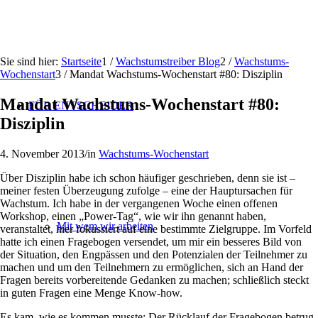
Sie sind hier:
Startseite
1
/
Wachstumstreiber Blog
2
/
Wachstums-
Wochenstart
3
/
Mandat Wachstums-Wochenstart #80: Disziplin
Mandat Wachstums-Wochenstart #80:
FÜR ENTSCHEIDER
Disziplin
4. November 2013
/
in
Wachstums-Wochenstart
Über Disziplin habe ich schon häufiger geschrieben, denn sie ist –
meiner festen Überzeugung zufolge – eine der Hauptursachen für
Wachstum. Ich habe in der vergangenen Woche einen offenen
Workshop, einen „Power-Tag“, wie wir ihn genannt haben,
Mit wem wir arbeiten
veranstaltet, hier fokussiert auf eine bestimmte Zielgruppe. Im Vorfeld
hatte ich einen Fragebogen versendet, um mir ein besseres Bild von
der Situation, den Engpässen und den Potenzialen der Teilnehmer zu
machen und um den Teilnehmern zu ermöglichen, sich an Hand der
Fragen bereits vorbereitende Gedanken zu machen; schließlich steckt
in guten Fragen eine Menge Know-how.
Es kam, wie es kommen musste: Der Rücklauf der Fragebogen betrug