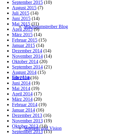
September 2015
(10)
August 2015
(7)
Juli 2015
(14)
Juni 2015
(14)
Mai 2015
(11)
Wachstumstreiber Blog
April 2015
(9)
März 2015
(14)
Februar 2015
(15)
Januar 2015
(14)
Dezember 2014
(14)
November 2014
(14)
Oktober 2014
(20)
September 2014
(21)
August 2014
(15)
Über Uns
Juli 2014
(16)
Juni 2014
(19)
Mai 2014
(19)
April 2014
(17)
März 2014
(20)
Februar 2014
(19)
Januar 2014
(16)
Dezember 2013
(16)
November 2013
(19)
Oktober 2013
(14)
Wurzeln und Vision
September 2013
(15)