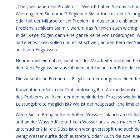
„Chef, wir haben ein Problem!“ – Wie oft haben Sie das schon
Wie reagieren Sie darauf? Beginnen Sie sofort mit der Lösung? 
oder hat der Mitarbeiter ein Problem, in das er uns einbinden 
Problem, schildern Sie mir, warum das für mich auch wichtig is
In der Regel folgen dann eine ganze Reihe von Erklärungen, wa
hätte entwickeln sollen und es ist schwer, an den Kern der 
auch von Engpässen.
Nehmen wir einmal an, nicht nur der Mitarbeiter hätte ein Pro
den Kern-Engpass herauszufinden und ihn aus der Fülle der mö
Die wesentliche Erkenntnis: Es gibt immer nur genau einen K
Konzentrieren Sie in der Problemlösung Ihre Aufmerksamkeit
des Problems zu lösen, der den behinderten Prozess wieder in 
Leistungsbreite möglich ist? Wo ist der hauptsächliche limitie
Wenn Sie im Frühjahr Ihren Außen-Wasserschlauch an die Au
und an der Wasserdüse tritt kein Wasser aus – was machen 
untersuchen? Ja, die Düse ist ein wenig verstopft und auch d
wenig Wasser dürfte doch austreten, oder? Auch die zwei Knic