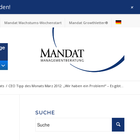
den!
+
Mandat Wachstums-Wochenstart
Mandat Growthletter®
ge
ats
/
CEO Tipp des Monats März 2012: „Wir haben ein Problem!“ – Es gibt...
SUCHE