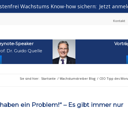
stenfrei Wachstums Know-how sichern:
Jetzt anmel
Kontakt
eynote‑Speaker
Vorträ
of. Dr. Guido Quelle
Sie sind hier:
Startseite
/
Wachstumstreiber Blog
/
CEO Tipp des Mon
haben ein Problem!“ – Es gibt immer nur