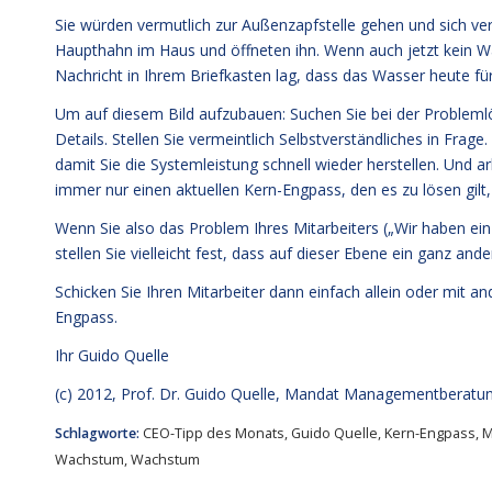
Sie würden vermutlich zur Außenzapfstelle gehen und sich verg
Haupthahn im Haus und öffneten ihn. Wenn auch jetzt kein Wa
Nachricht in Ihrem Briefkasten lag, dass das Wasser heute fü
Um auf diesem Bild aufzubauen: Suchen Sie bei der Problemlös
Details. Stellen Sie vermeintlich Selbstverständliches in Frag
damit Sie die Systemleistung schnell wieder herstellen. Und arb
immer nur einen aktuellen Kern-Engpass, den es zu lösen gil
Wenn Sie also das Problem Ihres Mitarbeiters („Wir haben ei
stellen Sie vielleicht fest, dass auf dieser Ebene ein ganz an
Schicken Sie Ihren Mitarbeiter dann einfach allein oder mit 
Engpass.
Ihr
Guido Quelle
(c) 2012, Prof. Dr. Guido Quelle, Mandat Managementberat
Schlagworte:
CEO-Tipp des Monats
,
Guido Quelle
,
Kern-Engpass
,
M
Wachstum
,
Wachstum