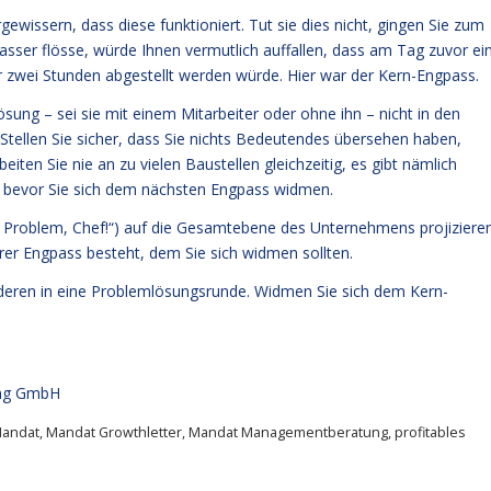
ewissern, dass diese funktioniert. Tut sie dies nicht, gingen Sie zum
sser flösse, würde Ihnen vermutlich auffallen, dass am Tag zuvor ei
r zwei Stunden abgestellt werden würde. Hier war der Kern-Engpass.
ung – sei sie mit einem Mitarbeiter oder ohne ihn – nicht in den
e. Stellen Sie sicher, dass Sie nichts Bedeutendes übersehen haben,
eiten Sie nie an zu vielen Baustellen gleichzeitig, es gibt nämlich
t, bevor Sie sich dem nächsten Engpass widmen.
n Problem, Chef!“) auf die Gesamtebene des Unternehmens projiziere
derer Engpass besteht, dem Sie sich widmen sollten.
anderen in eine Problemlösungsrunde. Widmen Sie sich dem Kern-
ung GmbH
andat
,
Mandat Growthletter
,
Mandat Managementberatung
,
profitables