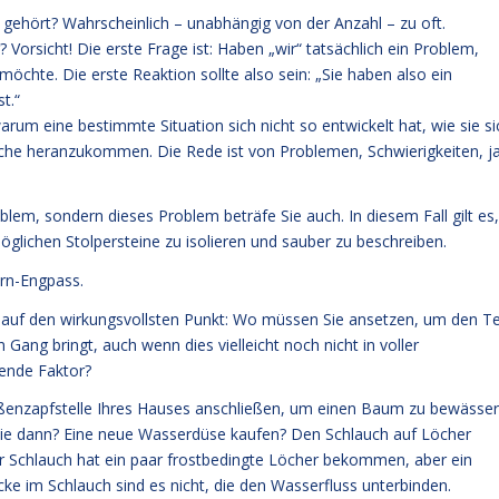
 gehört? Wahrscheinlich – unabhängig von der Anzahl – zu oft.
Vorsicht! Die erste Frage ist: Haben „wir“ tatsächlich ein Problem,
möchte. Die erste Reaktion sollte also sein: „Sie haben also ein
t.“
rum eine bestimmte Situation sich nicht so entwickelt hat, wie sie si
Sache heranzukommen. Die Rede ist von Problemen, Schwierigkeiten, ja
blem, sondern dieses Problem beträfe Sie auch. In diesem Fall gilt es,
glichen Stolpersteine zu isolieren und sauber zu beschreiben.
ern-Engpass.
 auf den wirkungsvollsten Punkt: Wo müssen Sie ansetzen, um den Te
Gang bringt, auch wenn dies vielleicht noch nicht in voller
rende Faktor?
ßenzapfstelle Ihres Hauses anschließen, um einen Baum zu bewässe
Sie dann? Eine neue Wasserdüse kaufen? Den Schlauch auf Löcher
er Schlauch hat ein paar frostbedingte Löcher bekommen, aber ein
ke im Schlauch sind es nicht, die den Wasserfluss unterbinden.