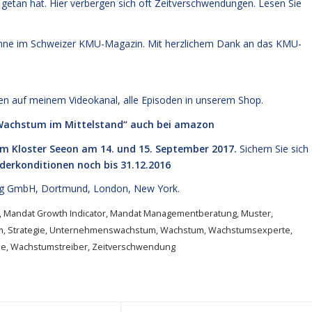
 getan hat. Hier verbergen sich oft Zeitverschwendungen.
Lesen Sie
umne im Schweizer KMU-Magazin. Mit herzlichem Dank an das KMU-
den
auf meinem Videokanal
, alle Episoden
in unserem Shop
.
 Wachstum im Mittelstand“
auch bei amazon
im Kloster Seeon am 14. und 15. September 2017.
Sichern Sie sich
derkonditionen noch bis 31.12.2016
g GmbH, Dortmund, London, New York.
,
Mandat Growth Indicator
,
Mandat Managementberatung
,
Muster
,
m
,
Strategie
,
Unternehmenswachstum
,
Wachstum
,
Wachstumsexperte
,
ie
,
Wachstumstreiber
,
Zeitverschwendung