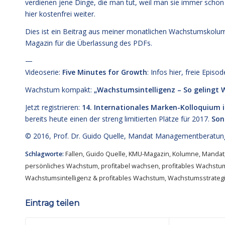
verdienen jene Dinge, die man tut, weil man sie immer schon
hier kostenfrei weiter.
Dies ist ein Beitrag aus meiner monatlichen Wachstumskol
Magazin für die Überlassung des PDFs.
—
Videoserie:
Five Minutes for Growth
: Infos
hier,
freie Episo
Wachstum kompakt:
„Wachstumsintelligenz – So gelingt
Jetzt registrieren:
14. Internationales Marken-Kolloquium 
bereits heute einen der streng limitierten Plätze für 2017.
Son
© 2016,
Prof. Dr. Guido Quelle
, Mandat Managementberatun
Schlagworte:
Fallen
,
Guido Quelle
,
KMU-Magazin
,
Kolumne
,
Mandat
persönliches Wachstum
,
profitabel wachsen
,
profitables Wachstu
Wachstumsintelligenz & profitables Wachstum
,
Wachstumsstrateg
Eintrag teilen