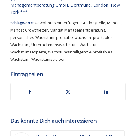
Managementberatung GmbH, Dortmund, London, New
York ***
Schlagworte:
Gewohntes hinterfragen
,
Guido Quelle
,
Mandat
,
Mandat Growthletter
,
Mandat Managementberatung
,
persönliches Wachstum
,
profitabel wachsen
,
profitables
Wachstum
,
Unternehmenswachstum
,
Wachstum
,
Wachstumsexperte
,
Wachstumsintelligenz & profitables
Wachstum
,
Wachstumstreiber
Eintrag teilen
Das könnte Dich auch interessieren