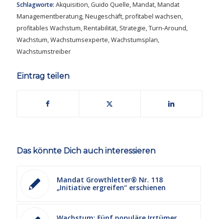
Schlagworte:
Akquisition
,
Guido Quelle
,
Mandat
,
Mandat
Managementberatung
,
Neugeschäft
,
profitabel wachsen
,
profitables Wachstum
,
Rentabilität
,
Strategie
,
Turn-Around
,
Wachstum
,
Wachstumsexperte
,
Wachstumsplan
,
Wachstumstreiber
Eintrag teilen
Das könnte Dich auch interessieren
Mandat Growthletter® Nr. 118
„Initiative ergreifen“ erschienen
Wachstum: Fünf populäre Irrtümer