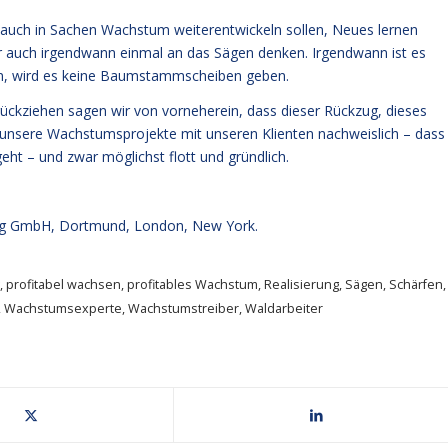
uns auch in Sachen Wachstum weiterentwickeln sollen, Neues lernen
ir auch irgendwann einmal an das Sägen denken. Irgendwann ist es
gen, wird es keine Baumstammscheiben geben.
zurückziehen sagen wir von vorneherein, dass dieser Rückzug, dieses
en unsere Wachstumsprojekte mit unseren Klienten nachweislich – dass
t – und zwar möglichst flott und gründlich.
g GmbH, Dortmund, London, New York.
,
profitabel wachsen
,
profitables Wachstum
,
Realisierung
,
Sägen
,
Schärfen
,
,
Wachstumsexperte
,
Wachstumstreiber
,
Waldarbeiter