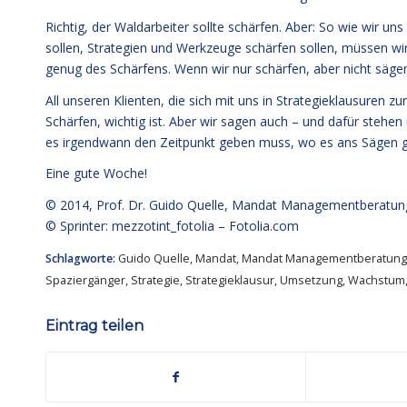
Richtig, der Waldarbeiter sollte schärfen. Aber: So wie wir 
sollen, Strategien und Werkzeuge schärfen sollen, müssen w
genug des Schärfens. Wenn wir nur schärfen, aber nicht sä
All unseren Klienten, die sich mit uns in Strategieklausuren 
Schärfen, wichtig ist. Aber wir sagen auch – und dafür steh
es irgendwann den Zeitpunkt geben muss, wo es ans Sägen geh
Eine gute Woche!
© 2014,
Prof. Dr. Guido Quelle
, Mandat Managementberatun
© Sprinter: mezzotint_fotolia –
Fotolia.com
Schlagworte:
Guido Quelle
,
Mandat
,
Mandat Managementberatung
Spaziergänger
,
Strategie
,
Strategieklausur
,
Umsetzung
,
Wachstum
Eintrag teilen