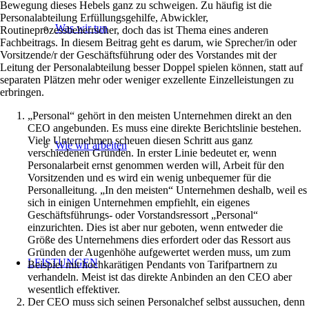
Bewegung dieses Hebels ganz zu schweigen. Zu häufig ist die
Personalabteilung Erfüllungsgehilfe, Abwickler,
Was wir tun
Routineprozessbeherrscher, doch das ist Thema eines anderen
Fachbeitrags. In diesem Beitrag geht es darum, wie Sprecher/in oder
Vorsitzende/r der Geschäftsführung oder des Vorstandes mit der
Leitung der Personalabteilung besser Doppel spielen können, statt auf
separaten Plätzen mehr oder weniger exzellente Einzelleistungen zu
erbringen.
„Personal“ gehört in den meisten Unternehmen direkt an den
CEO angebunden. Es muss eine direkte Berichtslinie bestehen.
Viele Unternehmen scheuen diesen Schritt aus ganz
Wie wir arbeiten
verschiedenen Gründen. In erster Linie bedeutet er, wenn
Personalarbeit ernst genommen werden will, Arbeit für den
Vorsitzenden und es wird ein wenig unbequemer für die
Personalleitung. „In den meisten“ Unternehmen deshalb, weil es
sich in einigen Unternehmen empfiehlt, ein eigenes
Geschäftsführungs- oder Vorstandsressort „Personal“
einzurichten. Dies ist aber nur geboten, wenn entweder die
Größe des Unternehmens dies erfordert oder das Ressort aus
Gründen der Augenhöhe aufgewertet werden muss, um zum
LEISTUNGEN
Beispiel mit hochkarätigen Pendants von Tarifpartnern zu
verhandeln. Meist ist das direkte Anbinden an den CEO aber
wesentlich effektiver.
Der CEO muss sich seinen Personalchef selbst aussuchen, denn