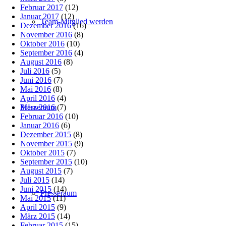
Februar 2017
(12)
Januar 2017
(12)
Team-Mitglied werden
Dezember 2016
(16)
November 2016
(8)
Oktober 2016
(10)
September 2016
(4)
August 2016
(8)
Juli 2016
(5)
Juni 2016
(7)
Mai 2016
(8)
April 2016
(4)
März 2016
(7)
Presseraum
Februar 2016
(10)
Januar 2016
(6)
Dezember 2015
(8)
November 2015
(9)
Oktober 2015
(7)
September 2015
(10)
August 2015
(7)
Juli 2015
(14)
Juni 2015
(14)
Presseraum
Mai 2015
(11)
April 2015
(9)
März 2015
(14)
Februar 2015
(15)