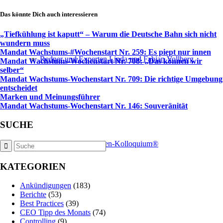
Das könnte Dich auch interessieren
„Tiefkühlung ist kaputt“ – Warum die Deutsche Bahn sich nicht
wundern muss
Mandat Wachstums-#Wochenstart Nr. 259: Es piept nur innen
Redner und Experten Linda und Fabian Vollberg
Mandat Wachstums-Wochenstart Nr. 708: „Das können wir
selber“
Mandat Wachstums-Wochenstart Nr. 709: Die richtige Umgebung
entscheidet
Marken und Meinungsführer
Mandat Wachstums-Wochenstart Nr. 146: Souveränität
SUCHE
Internationales Marken-Kolloquium®
KATEGORIEN
Ankündigungen
(183)
Berichte
(53)
Best Practices
(39)
CEO Tipp des Monats
(74)
Controlling
(9)