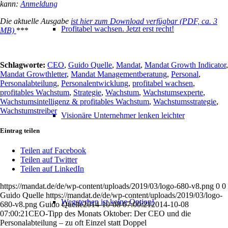
kann:
Anmeldung
Die aktuelle Ausgabe
ist hier zum Download verfügbar (PDF, ca. 3
Profitabel wachsen. Jetzt erst recht!
MB)
***
Schlagworte:
CEO
,
Guido Quelle
,
Mandat
,
Mandat Growth Indicator
,
Mandat Growthletter
,
Mandat Managementberatung
,
Personal
,
Personalabteilung
,
Personalentwicklung
,
profitabel wachsen
,
profitables Wachstum
,
Strategie
,
Wachstum
,
Wachstumsexperte
,
Wachstumsintelligenz & profitables Wachstum
,
Wachstumsstrategie
,
Wachstumstreiber
Visionäre Unternehmer lenken leichter
Eintrag teilen
Teilen auf Facebook
Teilen auf Twitter
Teilen auf LinkedIn
https://mandat.de/de/wp-content/uploads/2019/03/logo-680-v8.png
0
0
Guido Quelle
https://mandat.de/de/wp-content/uploads/2019/03/logo-
Wegsterben ist keine Option!
680-v8.png
Guido Quelle
2014-10-08 07:00:21
2014-10-08
07:00:21
CEO-Tipp des Monats Oktober: Der CEO und die
Personalabteilung – zu oft Einzel statt Doppel