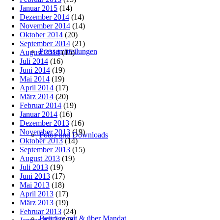
Januar 2015
(14)
Dezember 2014
(14)
November 2014
(14)
Oktober 2014
(20)
September 2014
(21)
Pressemitteilungen
August 2014
(15)
Juli 2014
(16)
Juni 2014
(19)
Mai 2014
(19)
April 2014
(17)
März 2014
(20)
Februar 2014
(19)
Januar 2014
(16)
Dezember 2013
(16)
November 2013
(19)
Fotos und Downloads
Oktober 2013
(14)
September 2013
(15)
August 2013
(19)
Juli 2013
(19)
Juni 2013
(17)
Mai 2013
(18)
April 2013
(17)
März 2013
(19)
Februar 2013
(24)
Beiträge mit & über Mandat