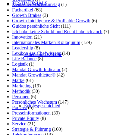
TESTIMONIALS
Deutscher Wachstumstag
(1)
Fachartikel
(68)
Growth Brakes
(3)
Growth Intelligence & Profitable Growth
(6)
Guidos persönliche Sicht
(111)
Ich habe keine Schuld und Recht habe ich auch
(7)
Innovation
(21)
Internationales Marken-Kolloquium
(129)
Leadership
(8)
Lexikon des Chefwissens
(14)
Videos und O-Töne
Life Balance
(8)
Logistik
(1)
Mandat Growth Indicator
(2)
Mandat Growthletter®
(42)
Marke
(61)
Marketing
(19)
Methodik
(30)
Personen
(6)
Persönliches Wachstum
(147)
Erfolgsgeschichten
Podcast
(5)
Presseinformationen
(39)
Private Equity
(8)
Service
(21)
Strategie & Führung
(160)
Telekonferenzen
(13)