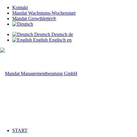
Kontakt
Mandat Wachstums-Wochenstart
Mandat Growthletter®
Deutsch
Deutsch
de
English
Englisch
en
START