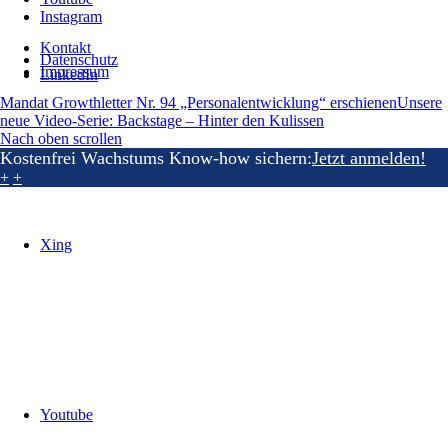
Instagram
Kontakt
Datenschutz
Impressum
LinkedIn
Mandat Growthletter Nr. 94 „Personalentwicklung“ erschienen
Unsere
neue Video-Serie: Backstage – Hinter den Kulissen
Nach oben scrollen
Kostenfrei Wachstums Know-how sichern:
Jetzt anmelden!
+
+
Xing
Youtube