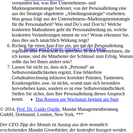
verstanden hat, was Ihre Unternehmens- und
Marktsegmentstrategie bedeutet, von der Personalleitung eine
aus der Strategie abgeleitete „Abteilungsstrategie“ erarbeiten.
Was genau folgt aus der Unternehmens-/Marktsegmentstrategie
für die Personalarbeit? Was sind Do’s und Don’ts? Welche
konkreten Maßnahmen geht die Personalabteilung an, welche
konkreten Veränderungen nimmt sie vor? Woran erkennen Sie,
dass dies auch tatsächlich Wirkung zeigt?
Richten Sie einen Jour-Fixe ein, um mit der Personalleitung
Redner und Keynote-Speaker Guido Quelle
regelhaft über Fortschritt zu sprechen. In den Unternehmen, die
ich kenne, sind die Mitarbeiter der Schlüssel zum Erfolg. Warum
sollte das bei Ihnen anders sein?
Lassen Sie nicht zu, dass sich „Personal“ an
Selbstverständlichkeiten ergötzt. Eine fehlerfreie
Gehaltsabrechnung inklusive korrekter Prämien, Tantiemen,
Krankengelder, usw. ist nichts, womit man sich besonders
hervorheben kann, sondern es ist eine Selbstverständlichkeit.
Stellen Sie sicher, dass Ihre Personalleitung diesen Anspruch
kennt.
Das Rennen um Wachstum beginnt am Start
© 2014,
Prof. Dr. Guido Quelle
, Mandat Managementberatung
GmbH, Dortmund, London, New York. ***
Der CEO-Tipp des Monats ist Auszug aus dem monatlich
erscheinenden Mandat Growthletter, der kostenfrei bezogen werden