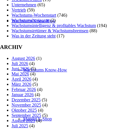
Unternehmen
(65)
Vertrieb
(59)
Wachstums-Wochenstart
(746)
Wachstumshorizonte
(2)
Wachstums Know-How
Wachstumsintelligenz & profitables Wachstum
(194)
Wachstumsirrtümer & Wachstumsbremsen
(88)
Was in der Zeitung steht
(17)
ARCHIV
August 2026
(1)
Juli 2026
(4)
Juni 2026
(5)
Wachstums Know-How
Mai 2026
(4)
April 2026
(4)
März 2026
(5)
Februar 2026
(4)
Januar 2026
(4)
Dezember 2025
(5)
November 2025
(4)
Oktober 2025
(4)
September 2025
(5)
Mandat E-Shop
August 2025
(4)
Juli 2025
(4)