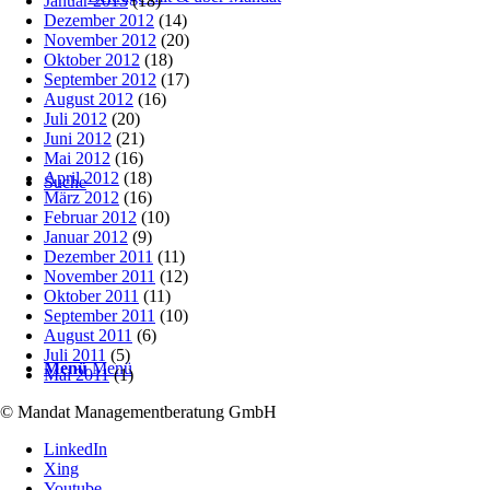
Januar 2013
(18)
Dezember 2012
(14)
November 2012
(20)
Oktober 2012
(18)
September 2012
(17)
August 2012
(16)
Juli 2012
(20)
Juni 2012
(21)
Mai 2012
(16)
April 2012
(18)
Suche
März 2012
(16)
Februar 2012
(10)
Januar 2012
(9)
Dezember 2011
(11)
November 2011
(12)
Oktober 2011
(11)
September 2011
(10)
August 2011
(6)
Juli 2011
(5)
Menü
Menü
Mai 2011
(1)
© Mandat Managementberatung GmbH
LinkedIn
Xing
Youtube