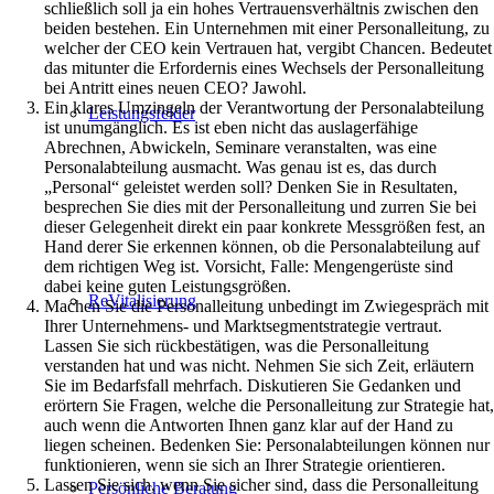
schließlich soll ja ein hohes Vertrauensverhältnis zwischen den
beiden bestehen. Ein Unternehmen mit einer Personalleitung, zu
welcher der CEO kein Vertrauen hat, vergibt Chancen. Bedeutet
das mitunter die Erfordernis eines Wechsels der Personalleitung
bei Antritt eines neuen CEO? Jawohl.
Ein klares Umzingeln der Verantwortung der Personalabteilung
Leistungsfelder
ist unumgänglich. Es ist eben nicht das auslagerfähige
Abrechnen, Abwickeln, Seminare veranstalten, was eine
Personalabteilung ausmacht. Was genau ist es, das durch
„Personal“ geleistet werden soll? Denken Sie in Resultaten,
besprechen Sie dies mit der Personalleitung und zurren Sie bei
dieser Gelegenheit direkt ein paar konkrete Messgrößen fest, an
Hand derer Sie erkennen können, ob die Personalabteilung auf
dem richtigen Weg ist. Vorsicht, Falle: Mengengerüste sind
dabei keine guten Leistungsgrößen.
ReVitalisierung
Machen Sie die Personalleitung unbedingt im Zwiegespräch mit
Ihrer Unternehmens- und Marktsegmentstrategie vertraut.
Lassen Sie sich rückbestätigen, was die Personalleitung
verstanden hat und was nicht. Nehmen Sie sich Zeit, erläutern
Sie im Bedarfsfall mehrfach. Diskutieren Sie Gedanken und
erörtern Sie Fragen, welche die Personalleitung zur Strategie hat,
auch wenn die Antworten Ihnen ganz klar auf der Hand zu
liegen scheinen. Bedenken Sie: Personalabteilungen können nur
funktionieren, wenn sie sich an Ihrer Strategie orientieren.
Lassen Sie sich, wenn Sie sicher sind, dass die Personalleitung
Persönliche Beratung